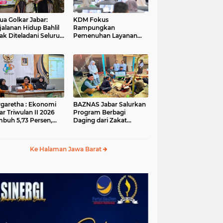
ua Golkar Jabar:
KDM Fokus
jalanan Hidup Bahlil
Rampungkan
ak Diteladani Seluruh
Pemenuhan Layanan
er Partai
Dasar dan Konektivitas
Wilayah pada 2027
garetha : Ekonomi
BAZNAS Jabar Salurkan
ar Triwulan II 2026
Program Berbagi
buh 5,73 Persen,
Daging dari Zakat
ih Tinggi
Pengguna BRImo untuk
andingkan Nasional
Masyarakat Desa Ciririp
Purwakarta
Ke Halaman Jawa Barat