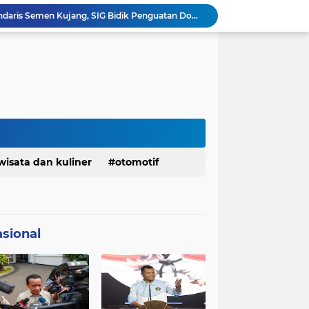
Bangkitkan Merek Legendaris Semen Kujang, SIG Bidik Penguatan Dominasi Pasar Jawa Barat
Ketua Golkar Jabar: Perjalanan Hidup Bahlil Layak Diteladani Seluruh Kader Partai
KDM Fokus Rampungkan Pemenuhan Layanan Dasar dan Konektivitas Wilayah pada 2027
Menaker: ASN Kemnaker Harus Hadirkan Dampak Nyata bagi Masyarakat
DPRD dan Gubernur Jawa Barat Menyepakati Rancangan KUA-PPAS APBD Tahun Anggaran 2027
Margaretha : Ekonomi Jabar Triwulan II 2026 Tumbuh 5,73 Persen, Lebih Tinggi Dibandingkan Nasional
Pemkot Siapkan 100 Armada Pengangkut Sampah Bila TPPAS Legok Nangka Beroperasi
Serda Muhammad Raihan Fadhila Raih Emas pada 8th Asian Taekwondo Indonesia Open Championship 2026
Presiden Prabowo Instruksikan Percepatan Penanganan Pemadaman Listrik & Jaga Stabilitas Harga BBM
Jelang Konferprov PWI Jabar, Bos Ayo Media Sambangi Rumah PWI Kota Bogor
wisata dan kuliner
otomotif
sional