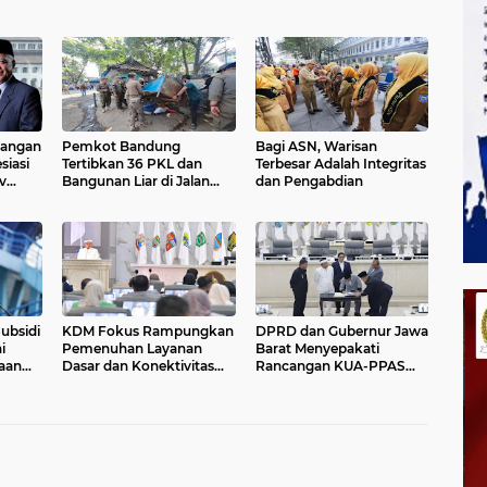
angan
Pemkot Bandung
Bagi ASN, Warisan
siasi
Tertibkan 36 PKL dan
Terbesar Adalah Integritas
v
Bangunan Liar di Jalan
dan Pengabdian
n
Rajiman
r
ubsidi
KDM Fokus Rampungkan
DPRD dan Gubernur Jawa
i
Pemenuhan Layanan
Barat Menyepakati
aan
Dasar dan Konektivitas
Rancangan KUA-PPAS
Wilayah pada 2027
APBD Tahun Anggaran
2027