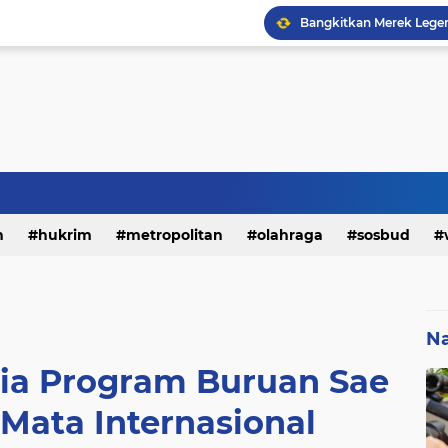
h
hukrim
metropolitan
olahraga
sosbud
Na
Via Program Buruan Sae
 Mata Internasional