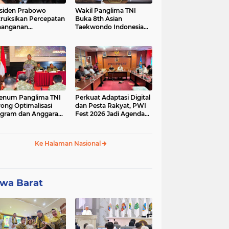
siden Prabowo
Wakil Panglima TNI
truksikan Percepatan
Buka 8th Asian
nanganan
Taekwondo Indonesia
adaman Listrik &
Open Championship
a Stabilitas Harga
2026
M
enum Panglima TNI
Perkuat Adaptasi Digital
ong Optimalisasi
dan Pesta Rakyat, PWI
gram dan Anggaran
Fest 2026 Jadi Agenda
ker Melalui Evaluasi
Tetap PWI Pusat
erja
Ke Halaman Nasional
wa Barat