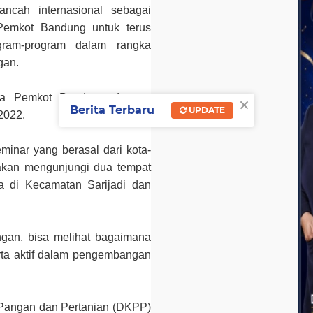
ncah internasional sebagai
 Pemkot Bandung untuk terus
ram-program dalam rangka
gan.
×
ntara Pemkot Bandung dengan
Berita Terbaru
UPDATE
2022.
minar yang berasal dari kota-
 akan mengunjungi dua tempat
a di Kecamatan Sarijadi dan
angan, bisa melihat bagaimana
erta aktif dalam pengembangan
 Pangan dan Pertanian (DKPP)