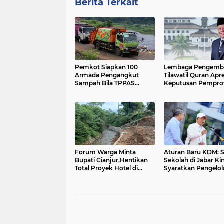
Berita Terkait
Pemkot Siapkan 100
Lembaga Pengemb
Armada Pengangkut
Tilawatil Quran Apre
Sampah Bila TPPAS
Keputusan Pempro
Legok Nangka Beroperasi
Jabar Selenggaraka
Langsung MTQ Jaba
Forum Warga Minta
Aturan Baru KDM: S
Bupati Cianjur,Hentikan
Sekolah di Jabar Kin
Total Proyek Hotel di
Syaratkan Pengelol
Sempadan Sungai
Sampah