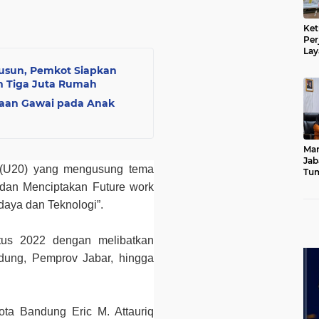
Ket
Per
Lay
Kad
usun, Pemkot Siapkan
m Tiga Juta Rumah
aan Gawai pada Anak
Mar
Jab
0 (U20) yang mengusung tema
Tum
Leb
dan Menciptakan Future work
Dib
daya dan Teknologi”.
stus 2022 dengan melibatkan
dung, Pemprov Jabar, hingga
ta Bandung Eric M. Attauriq