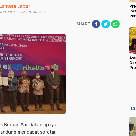
Lentera Jabar
Pre
Ins
 Agustus 2022 | 20:47 WIB
Pe
Pem
SHARE
Jag
BB
Asr
Dor
Pro
Sat
Kin
Ja
am Buruan Sae dalam upaya
Bandung mendapat sorotan