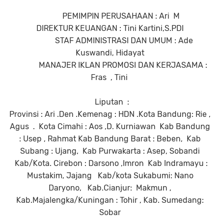
PEMIMPIN PERUSAHAAN : Ari
M
DIREKTUR KEUANGAN : Tini Kartini,S.PDI
STAF ADMINISTRASI DAN UMUM : Ade
Kuswandi, Hidayat
MANAJER IKLAN PROMOSI DAN KERJASAMA :
Fras
, Tini
Liputan
:
Provinsi : Ari .Den .Kemenag : HDN .Kota Bandung: Rie ,
Agus
.
Kota Cimahi : Aos ,D. Kurniawan
Kab Bandung
: Usep , Rahmat Kab Bandung Barat : Beben,
Kab
Subang : Ujang,
Kab Purwakarta : Asep, Sobandi
Kab/Kota. Cirebon : Darsono ,Imron
Kab Indramayu :
Mustakim, Jajang
Kab/kota Sukabumi: Nano
Daryono,
Kab.Cianjur:
Makmun ,
Kab.Majalengka/Kuningan : Tohir , Kab. Sumedang:
Sobar