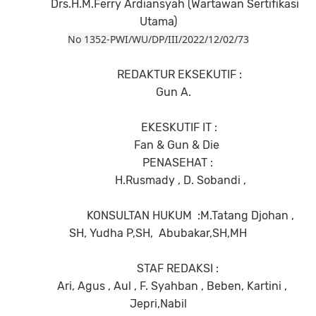
Drs.H.M.Ferry Ardiansyah (Wartawan Sertifikasi
Utama)
No 1352-PWI/WU/DP/III/2022/12/02/73
REDAKTUR EKSEKUTIF :
Gun A.
EKESKUTIF IT :
Fan & Gun & Die
PENASEHAT :
H.Rusmady , D. Sobandi ,
KONSULTAN HUKUM
:M.Tatang Djohan ,
SH, Yudha P,SH,
Abubakar,SH,MH
STAF REDAKSI :
Ari, Agus , Aul , F. Syahban , Beben, Kartini ,
Jepri,Nabil