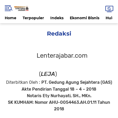
Home
Terpopuler
Indeks
Ekonomi Bisnis
Hukri
Redaksi
Lenterajabar.com
(
LEJA
)
:
Diterbitkan Oleh
PT. Gedung Agung Sejahtera (GAS)
Akte Pendirian Tanggal 18 – 4 – 2018
Notaris Ety Nurhayati, SH., MKn.
SK KUMHAM: Nomor AHU-0054463.AH.01.11 Tahun
2018