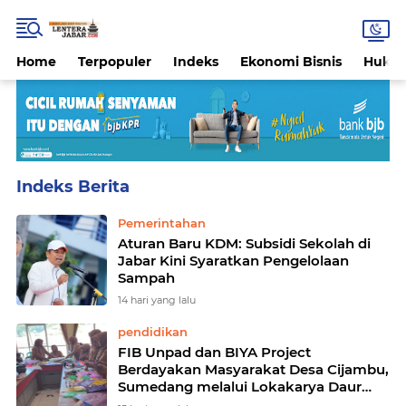
Home
Terpopuler
Indeks
Ekonomi Bisnis
Hukri
Home
Currently Browsing: pendidikan
Pemerintahan
Aturan Baru KDM: Subsidi Sekolah di
Jabar Kini Syaratkan Pengelolaan
Sampah
14 hari yang lalu
pendidikan
FIB Unpad dan BIYA Project
Berdayakan Masyarakat Desa Cijambu,
Sumedang melalui Lokakarya Daur
Ulang Plastik