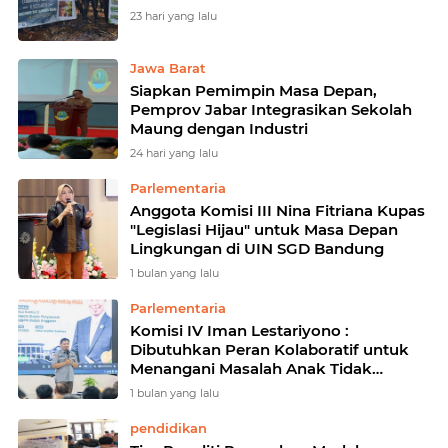
23 hari yang lalu
Jawa Barat
Siapkan Pemimpin Masa Depan,
Pemprov Jabar Integrasikan Sekolah
Maung dengan Industri
24 hari yang lalu
Parlementaria
Anggota Komisi III Nina Fitriana Kupas
"Legislasi Hijau" untuk Masa Depan
Lingkungan di UIN SGD Bandung
1 bulan yang lalu
Parlementaria
Komisi IV Iman Lestariyono :
Dibutuhkan Peran Kolaboratif untuk
Menangani Masalah Anak Tidak
Sekolah
1 bulan yang lalu
pendidikan