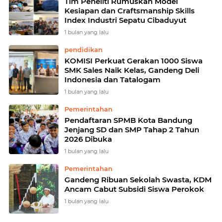
Tim Peneliti Rumuskan Model
Kesiapan dan Craftsmanship Skills
Index Industri Sepatu Cibaduyut
1 bulan yang lalu
pendidikan
KOMISI Perkuat Gerakan 1000 Siswa
SMK Sales Naik Kelas, Gandeng Deli
Indonesia dan Tatalogam
1 bulan yang lalu
Pemerintahan
Pendaftaran SPMB Kota Bandung
Jenjang SD dan SMP Tahap 2 Tahun
2026 Dibuka
1 bulan yang lalu
Pemerintahan
Gandeng Ribuan Sekolah Swasta, KDM
Ancam Cabut Subsidi Siswa Perokok
1 bulan yang lalu