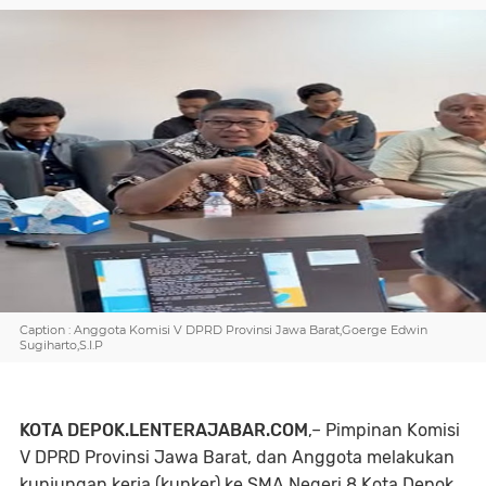
Caption : Anggota Komisi V DPRD Provinsi Jawa Barat,Goerge Edwin
Sugiharto,S.I.P
KOTA DEPOK.LENTERAJABAR.COM
,– Pimpinan Komisi
V DPRD Provinsi Jawa Barat, dan
Anggota
melakukan
kunjungan kerja (kunker) ke SMA Negeri 8 Kota Depok.