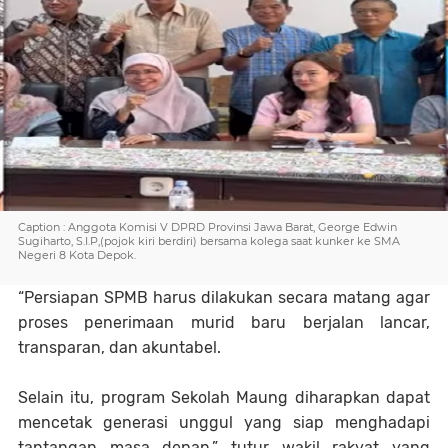
Caption : Anggota Komisi V DPRD Provinsi Jawa Barat, George Edwin
Sugiharto, S.I.P,(pojok kiri berdiri) bersama kolega saat kunker ke SMA
Negeri 8 Kota Depok.
“Persiapan SPMB harus dilakukan secara matang agar
proses penerimaan murid baru berjalan lancar,
transparan, dan akuntabel.
Selain itu, program Sekolah Maung diharapkan dapat
mencetak generasi unggul yang siap menghadapi
tantangan masa depan,” tutur wakil rakyat yang