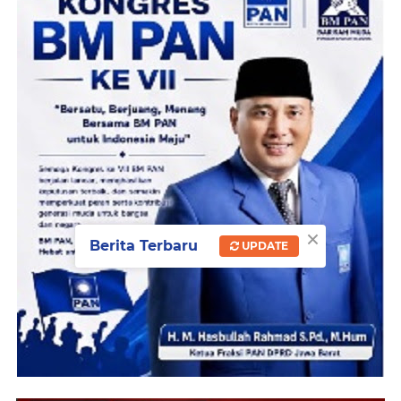
×
Berita Terbaru
UPDATE