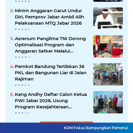
Minim Anggaran Garut Undur
Diri, Pemprov Jabar Ambil Alih
Pelaksanaan MTQ Jabar 2026
Asrenum Panglima TNI Dorong
Optimalisasi Program dan
Anggaran Satker Melalui
Evaluasi Kinerja
Pemkot Bandung Tertibkan 36
PKL dan Bangunan Liar di Jalan
Rajiman
Kang Andhy Daftar Calon Ketua
PWI Jabar 2026, Usung
Program Kesejahteraan
Wartawan hingga Peluang Kerja
Internasional
Lihat Selengkapnya
KDM Fokus Rampungkan Pemenuhan Layanan Dasar d