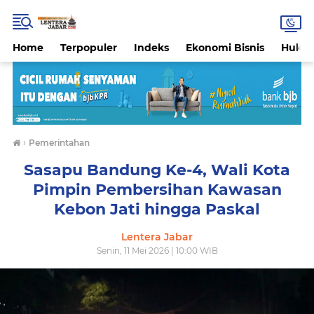
Home
Terpopuler
Indeks
Ekonomi Bisnis
Hukri
›
Pemerintahan
Sasapu Bandung Ke-4, Wali Kota
Pimpin Pembersihan Kawasan
Kebon Jati hingga Paskal
Lentera Jabar
Senin, 11 Mei 2026 | 10:00 WIB