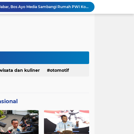
Bangkitkan Merek Legendaris Semen Kujang, SIG Bidik Penguatan Dominasi Pasar Jawa Barat
Ketua Golkar Jabar: Perjalanan Hidup Bahlil Layak Diteladani Seluruh Kader Partai
KDM Fokus Rampungkan Pemenuhan Layanan Dasar dan Konektivitas Wilayah pada 2027
Menaker: ASN Kemnaker Harus Hadirkan Dampak Nyata bagi Masyarakat
DPRD dan Gubernur Jawa Barat Menyepakati Rancangan KUA-PPAS APBD Tahun Anggaran 2027
Margaretha : Ekonomi Jabar Triwulan II 2026 Tumbuh 5,73 Persen, Lebih Tinggi Dibandingkan Nasional
Pemkot Siapkan 100 Armada Pengangkut Sampah Bila TPPAS Legok Nangka Beroperasi
Serda Muhammad Raihan Fadhila Raih Emas pada 8th Asian Taekwondo Indonesia Open Championship 2026
Info Penting! DPD Partai Demokrat Provinsi Jawa Barat Membuka Pendaftaran bakal calon Ketua
wisata dan kuliner
otomotif
Jelang Konferprov PWI Jabar, Bos Ayo Media Sambangi Rumah PWI Kota Bogor
sional