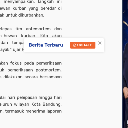
 menyampaikan, langkah ini
ewan kurban yang beredar di
ak untuk dikurbankan.
melepas tim antemortem dan
-hewan kurban. Kita akan
×
dan tempat penyembelihan,
Berita Terbaru
UPDATE
yak,” ujar Farhan.
akan fokus pada pemeriksaan
uk pemeriksaan postmortem,
a dilakukan secara bersamaan
lai hari pelepasan hingga hari
seluruh wilayah Kota Bandung,
n, termasuk menerima laporan