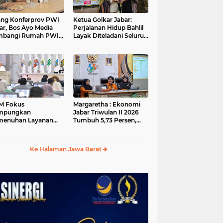
ang Konferprov PWI
Ketua Golkar Jabar:
ar, Bos Ayo Media
Perjalanan Hidup Bahlil
mbangi Rumah PWI
Layak Diteladani Seluruh
a Bogor
Kader Partai
M Fokus
Margaretha : Ekonomi
mpungkan
Jabar Triwulan II 2026
menuhan Layanan
Tumbuh 5,73 Persen,
ar dan Konektivitas
Lebih Tinggi
ayah pada 2027
Dibandingkan Nasional
Ke Halaman Jawa Barat