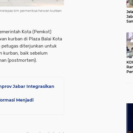
 melepas tim pemeriksa hewan kurban
Jel
Jab
Sa
Kot
Pemerintah Kota (Pemkot)
an kurban di Plaza Balai Kota
 petugas diterjunkan untuk
 kurban, baik sebelum
han (postmortem).
KD
Ra
Pe
Das
Wil
prov Jabar Integrasikan
formasi Menjadi