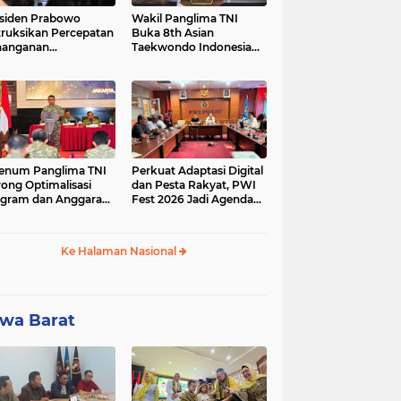
siden Prabowo
Wakil Panglima TNI
truksikan Percepatan
Buka 8th Asian
nanganan
Taekwondo Indonesia
adaman Listrik &
Open Championship
a Stabilitas Harga
2026
M
enum Panglima TNI
Perkuat Adaptasi Digital
ong Optimalisasi
dan Pesta Rakyat, PWI
gram dan Anggaran
Fest 2026 Jadi Agenda
ker Melalui Evaluasi
Tetap PWI Pusat
erja
Ke Halaman Nasional
wa Barat