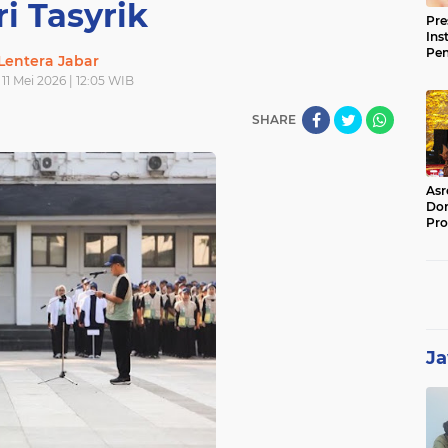
i Tasyrik
Pre
Ins
Pe
Lentera Jabar
Pem
 11 Mei 2026 | 12:05 WIB
Jag
BB
SHARE
Asr
Dor
Pro
Sat
Kin
Ja