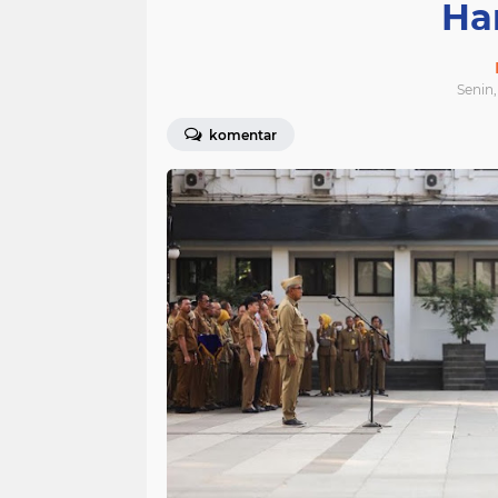
Har
Senin,
komentar