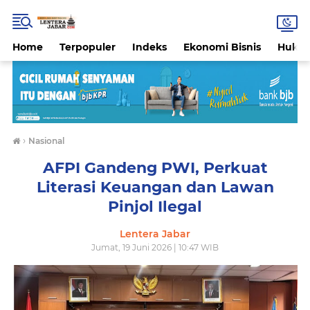
Home
Terpopuler
Indeks
Ekonomi Bisnis
Hukri
›
Nasional
AFPI Gandeng PWI, Perkuat
Literasi Keuangan dan Lawan
Pinjol Ilegal
Lentera Jabar
Jumat, 19 Juni 2026 | 10:47 WIB