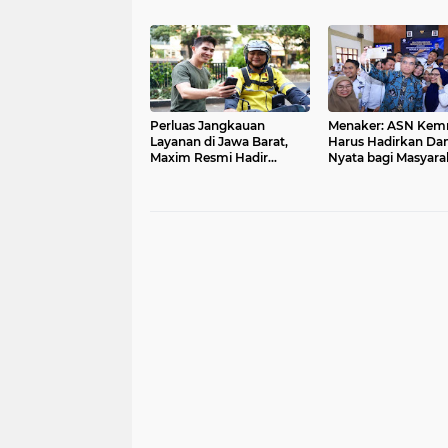
Jatiluhur
Pelaksanaan MTQ J
2026
Perluas Jangkauan
Menaker: ASN Kem
Layanan di Jawa Barat,
Harus Hadirkan D
Maxim Resmi Hadir
Nyata bagi Masyara
Menjangkau Masyarakat
Jatibarang