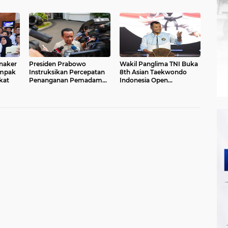
abar
2026, Ruang Ekspresi
Kesejahteraan Wartawan
Sekaligus Pelestarian
hingga Peluang Kerja
Budaya Sunda
Internasional
naker
Presiden Prabowo
Wakil Panglima TNI Buka
ampak
Instruksikan Percepatan
8th Asian Taekwondo
kat
Penanganan Pemadaman
Indonesia Open
Listrik & Jaga Stabilitas
Championship 2026
Harga BBM