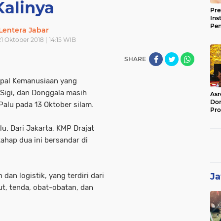
Kalinya
Pre
Ins
Pe
Lentera Jabar
Pem
1 Oktober 2018 | 14:15 WIB
Jag
BB
SHARE
apal Kemanusiaan yang
Sigi, dan Donggala masih
Asr
Dor
Palu pada 13 Oktober silam.
Pro
Sat
Kin
u. Dari Jakarta, KMP Drajat
ahap dua ini bersandar di
an logistik, yang terdiri dari
Ja
ut, tenda, obat-obatan, dan