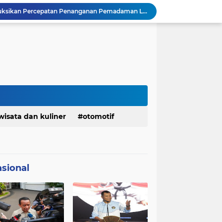
Presiden Prabowo Instruksikan Percepatan Penanganan Pemadaman Listrik & Jaga Stabilitas Harga BBM
BAZNAS Jabar Salurkan Program Berbagi Daging dari Zakat Pengguna BRImo untuk Masyarakat Desa Ciririp Purwakarta
Lembaga Pengembangan Tilawatil Quran Apresiasi Keputusan Pemprov Jabar Selenggarakan Langsung MTQ Jabar
Wakil Panglima TNI Buka 8th Asian Taekwondo Indonesia Open Championship 2026
Kanwil HAM Jabar Kawal Proses Hukum, Kasus Pembunuhan Satpam Jatiluhur
KDM Fokus Rampungkan Pemenuhan Layanan Dasar dan Konektivitas Wilayah pada 2027
Menaker: ASN Kemnaker Harus Hadirkan Dampak Nyata bagi Masyarakat
DPRD dan Gubernur Jawa Barat Menyepakati Rancangan KUA-PPAS APBD Tahun Anggaran 2027
Pemkot Siapkan 100 Armada Pengangkut Sampah Bila TPPAS Legok Nangka Beroperasi
wisata dan kuliner
otomotif
Serda Muhammad Raihan Fadhila Raih Emas pada 8th Asian Taekwondo Indonesia Open Championship 2026
sional