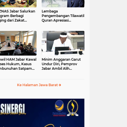
S Jabar Salurkan
Lembaga
gram Berbagi
Pengembangan Tilawatil
ing dari Zakat
Quran Apresiasi
ngguna BRImo untuk
Keputusan Pemprov
yarakat Desa Ciririp
Jabar Selenggarakan
wakarta
Langsung MTQ Jabar
wil HAM Jabar Kawal
Minim Anggaran Garut
ses Hukum, Kasus
Undur Diri, Pemprov
mbunuhan Satpam
Jabar Ambil Alih
iluhur
Pelaksanaan MTQ Jabar
2026
Ke Halaman Jawa Barat