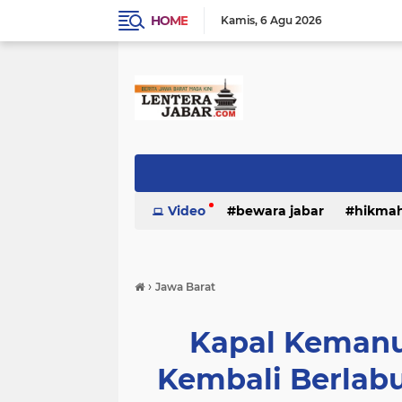
HOME
Kamis
6 Agu 2026
Video
bewara jabar
hikma
›
Jawa Barat
Kapal Kemanu
Kembali Berlab