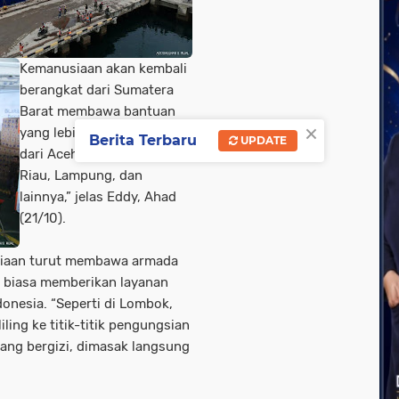
Kemanusiaan akan kembali
berangkat dari Sumatera
Barat membawa bantuan
×
yang lebih masif lagi. Ada
Berita Terbaru
UPDATE
dari Aceh, Medan, Padang,
Riau, Lampung, dan
lainnya,” jelas Eddy, Ahad
(21/10).
usiaan turut membawa armada
g biasa memberikan layanan
onesia. “Seperti di Lombok,
ling ke titik-titik pengungsian
ng bergizi, dimasak langsung