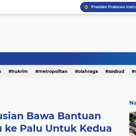
h
hukrim
metropolitan
olahraga
sosbud
Na
sian Bawa Bantuan
u ke Palu Untuk Kedua