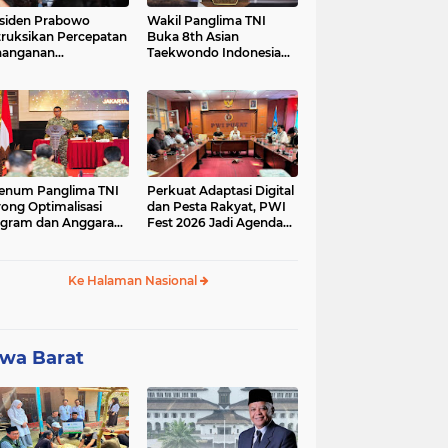
siden Prabowo
Wakil Panglima TNI
truksikan Percepatan
Buka 8th Asian
nanganan
Taekwondo Indonesia
adaman Listrik &
Open Championship
a Stabilitas Harga
2026
M
enum Panglima TNI
Perkuat Adaptasi Digital
ong Optimalisasi
dan Pesta Rakyat, PWI
gram dan Anggaran
Fest 2026 Jadi Agenda
ker Melalui Evaluasi
Tetap PWI Pusat
erja
Ke Halaman Nasional
wa Barat