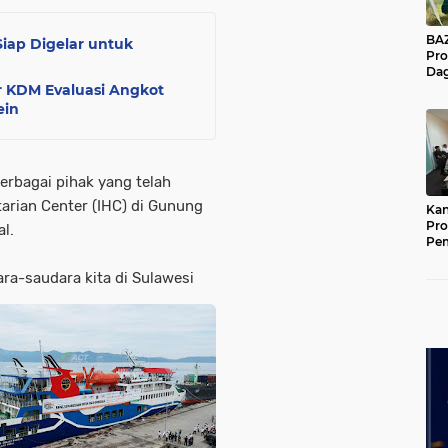
BAZNA
Siap Digelar untuk
Pro
Dag
Pe
r KDM Evaluasi Angkot
Mas
ein
Pur
rbagai pihak yang telah
arian Center (IHC) di Gunung
Kan
Pro
al.
Pe
Jat
ra-saudara kita di Sulawesi