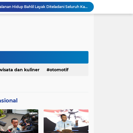
Ketua Golkar Jabar: Perjalanan Hidup Bahlil Layak Diteladani Seluruh Kader Partai
KDM Fokus Rampungkan Pemenuhan Layanan Dasar dan Konektivitas Wilayah pada 2027
Menaker: ASN Kemnaker Harus Hadirkan Dampak Nyata bagi Masyarakat
DPRD dan Gubernur Jawa Barat Menyepakati Rancangan KUA-PPAS APBD Tahun Anggaran 2027
Margaretha : Ekonomi Jabar Triwulan II 2026 Tumbuh 5,73 Persen, Lebih Tinggi Dibandingkan Nasional
Pemkot Siapkan 100 Armada Pengangkut Sampah Bila TPPAS Legok Nangka Beroperasi
Serda Muhammad Raihan Fadhila Raih Emas pada 8th Asian Taekwondo Indonesia Open Championship 2026
Presiden Prabowo Instruksikan Percepatan Penanganan Pemadaman Listrik & Jaga Stabilitas Harga BBM
Jelang Konferprov PWI Jabar, Bos Ayo Media Sambangi Rumah PWI Kota Bogor
wisata dan kuliner
otomotif
Bangkitkan Merek Legendaris Semen Kujang, SIG Bidik Penguatan Dominasi Pasar Jawa Barat
sional