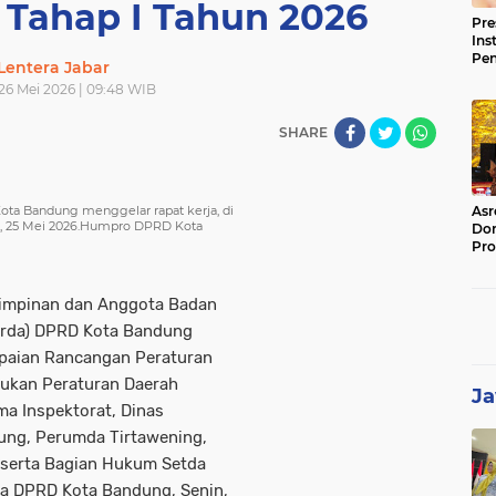
Tahap I Tahun 2026
Pre
Ins
Pe
Lentera Jabar
Pem
 26 Mei 2026 | 09:48 WIB
Jag
BB
SHARE
ta Bandung menggelar rapat kerja, di
Asr
, 25 Mei 2026.Humpro DPRD Kota
Dor
Pro
Sat
Kin
Pimpinan dan Anggota Badan
rda) DPRD Kota Bandung
mpaian Rancangan Peraturan
ukan Peraturan Daerah
Ja
a Inspektorat, Dinas
ung, Perumda Tirtawening,
serta Bagian Hukum Setda
a DPRD Kota Bandung, Senin,