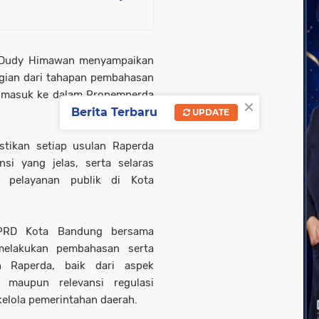
 Dudy Himawan menyampaikan
agian dari tahapan pembahasan
n masuk ke dalam Propemperda
×
Berita Terbaru
UPDATE
tikan setiap usulan Raperda
si yang jelas, serta selaras
pelayanan publik di Kota
DPRD Kota Bandung bersama
melakukan pembahasan serta
n Raperda, baik dari aspek
, maupun relevansi regulasi
elola pemerintahan daerah.