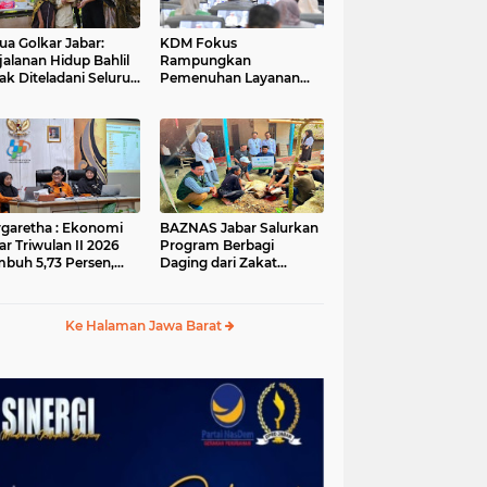
ua Golkar Jabar:
KDM Fokus
jalanan Hidup Bahlil
Rampungkan
ak Diteladani Seluruh
Pemenuhan Layanan
er Partai
Dasar dan Konektivitas
Wilayah pada 2027
garetha : Ekonomi
BAZNAS Jabar Salurkan
ar Triwulan II 2026
Program Berbagi
buh 5,73 Persen,
Daging dari Zakat
ih Tinggi
Pengguna BRImo untuk
andingkan Nasional
Masyarakat Desa Ciririp
Purwakarta
Ke Halaman Jawa Barat