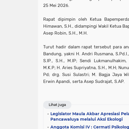
25 Mei 2026.
Rapat dipimpin oleh Ketua Bapemper
Himawan, S.H., didampingi Wakil Ketua 
Asep Robin, S.H., M.H.
Turut hadir dalam rapat tersebut para 
Bandung, yakni H. Andri Rusmana, S.Pd.I
S.IP., S.H., M.IP; Sendi Lukmanulhakim, 
M.K.P; H. Aries Supriyatna, S.H., M.H; Nun
Pd; drg. Susi Sulastri; M. Bagja Jaya 
Erwin Apandi, serta Asep Sudrajat, S.AP.
Lihat juga
Legislator Maula Akbar Apresiasi P
Pancawaluya melalui Aksi Ekologi
Anggota Komisi IV : Cermati Psikol