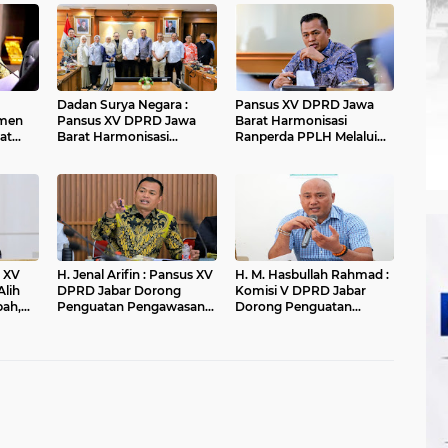
Dadan Surya Negara :
Pansus XV DPRD Jawa
men
Pansus XV DPRD Jawa
Barat Harmonisasi
at
Barat Harmonisasi
Ranperda PPLH Melalui
Ranperda PPLH Melalui
Konsultasi ke
an
Konsultasi ke
Kementerian
andung
Kementerian
H. Jenal Arifin : Pansus XV
H. M. Hasbullah Rahmad :
Alih
DPRD Jabar Dorong
Komisi V DPRD Jabar
pah,
Penguatan Pengawasan
Dorong Penguatan
r
Pencemaran Lingkungan
Sarana dan Pemetaan
di DAS Cilamaya
Kebutuhan Sekolah
Rakyat di Kabupaten
Bandung