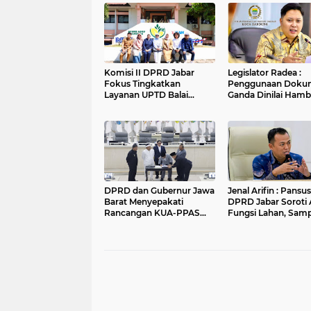
Komisi II DPRD Jabar
Legislator Radea :
Fokus Tingkatkan
Penggunaan Doku
Layanan UPTD Balai
Ganda Dinilai Hamb
Pengujian dan Sertifikasi
Smart City dan
Mutu Barang Agro
Tingkatkan Timbul
Sampah di Kota B
DPRD dan Gubernur Jawa
Jenal Arifin : Pansus XV
Barat Menyepakati
DPRD Jabar Soroti 
Rancangan KUA-PPAS
Fungsi Lahan, Sam
APBD Tahun Anggaran
dan Sungai di Bogo
2027