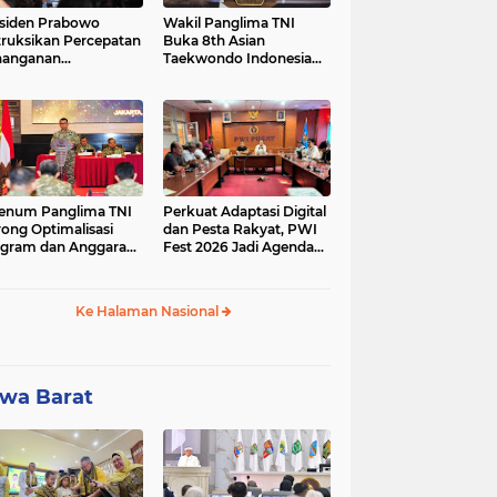
siden Prabowo
Wakil Panglima TNI
truksikan Percepatan
Buka 8th Asian
nanganan
Taekwondo Indonesia
adaman Listrik &
Open Championship
a Stabilitas Harga
2026
M
enum Panglima TNI
Perkuat Adaptasi Digital
ong Optimalisasi
dan Pesta Rakyat, PWI
gram dan Anggaran
Fest 2026 Jadi Agenda
ker Melalui Evaluasi
Tetap PWI Pusat
erja
Ke Halaman Nasional
wa Barat