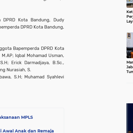
Ket
Per
da DPRD Kota Bandung, Dudy
Lay
Kad
Bapemperda DPRD Kota Bandung,
anggota Bapemperda DPRD Kota
., M.AP; Iqbal Mohamad Usman,
S.H; Erick Darmadjaya, B.Sc.,
Mar
Jab
ung Nurasiah, S.
Tum
Wibawa, S.H; Muhamad Syahlevi
Leb
Dib
elaksanaan MPLS
ogi Awal Anak dan Remaja