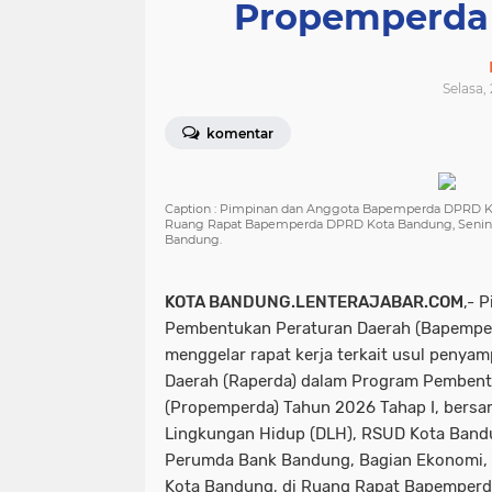
Propemperda 
Selasa,
komentar
Caption : Pimpinan dan Anggota Bapemperda DPRD Ko
Ruang Rapat Bapemperda DPRD Kota Bandung, Senin
Bandung.
KOTA BANDUNG.LENTERAJABAR.COM
,- 
Pembentukan Peraturan Daerah (Bapempe
menggelar rapat kerja terkait usul penya
Daerah (Raperda) dalam Program Pembent
(Propemperda) Tahun 2026 Tahap I, bersam
Lingkungan Hidup (DLH), RSUD Kota Band
Perumda Bank Bandung, Bagian Ekonomi, 
Kota Bandung, di Ruang Rapat Bapemperd