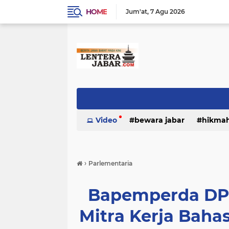
HOME
Jum'at
7 Agu 2026
Video
bewara jabar
hikma
›
Parlementaria
Bapemperda DP
Mitra Kerja Baha