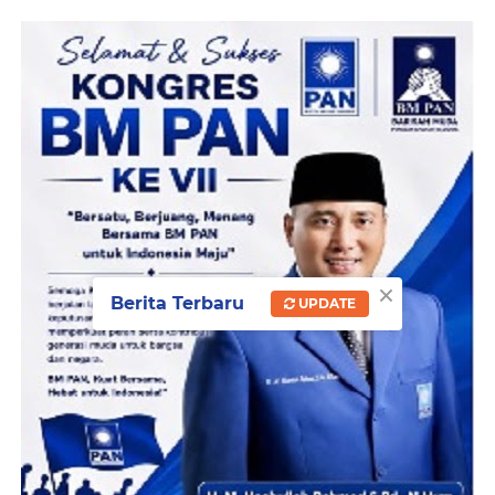
×
Berita Terbaru
UPDATE