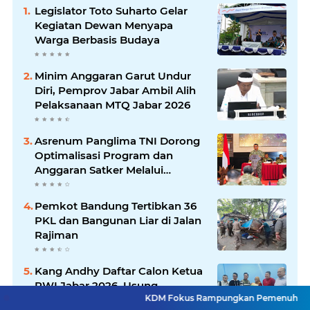
Legislator Toto Suharto Gelar
Kegiatan Dewan Menyapa
Warga Berbasis Budaya
Minim Anggaran Garut Undur
Diri, Pemprov Jabar Ambil Alih
Pelaksanaan MTQ Jabar 2026
Asrenum Panglima TNI Dorong
Optimalisasi Program dan
Anggaran Satker Melalui
Evaluasi Kinerja
Pemkot Bandung Tertibkan 36
PKL dan Bangunan Liar di Jalan
Rajiman
Kang Andhy Daftar Calon Ketua
PWI Jabar 2026, Usung
KDM Fokus Rampungkan Pemenuhan Layanan Dasar da
Program Kesejahteraan