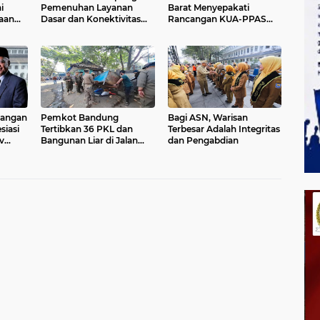
i
Pemenuhan Layanan
Barat Menyepakati
aan
Dasar dan Konektivitas
Rancangan KUA-PPAS
Wilayah pada 2027
APBD Tahun Anggaran
2027
angan
Pemkot Bandung
Bagi ASN, Warisan
siasi
Tertibkan 36 PKL dan
Terbesar Adalah Integritas
v
Bangunan Liar di Jalan
dan Pengabdian
n
Rajiman
r