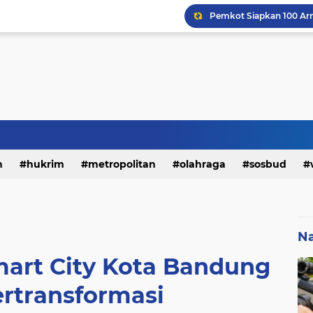
h
hukrim
metropolitan
olahraga
sosbud
Na
mart City Kota Bandung
ertransformasi