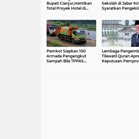
Bupati Cianjur,Hentikan
Sekolah di Jabar Kin
Total Proyek Hotel di
Syaratkan Pengelol
Sempadan Sungai
Sampah
Pemkot Siapkan 100
Lembaga Pengemb
Armada Pengangkut
Tilawatil Quran Apre
Sampah Bila TPPAS
Keputusan Pempro
Legok Nangka Beroperasi
Jabar Selenggaraka
Langsung MTQ Jaba