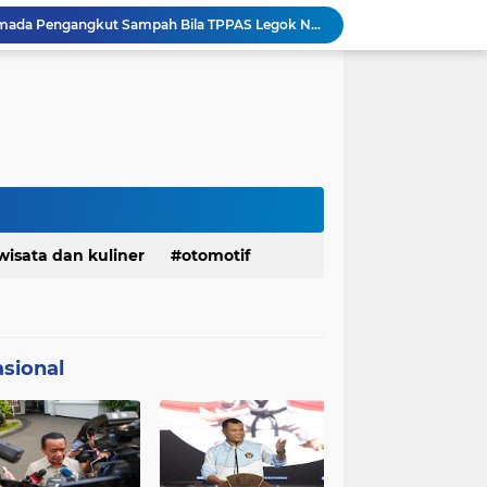
Pemkot Siapkan 100 Armada Pengangkut Sampah Bila TPPAS Legok Nangka Beroperasi
Serda Muhammad Raihan Fadhila Raih Emas pada 8th Asian Taekwondo Indonesia Open Championship 2026
Presiden Prabowo Instruksikan Percepatan Penanganan Pemadaman Listrik & Jaga Stabilitas Harga BBM
BAZNAS Jabar Salurkan Program Berbagi Daging dari Zakat Pengguna BRImo untuk Masyarakat Desa Ciririp Purwakarta
Lembaga Pengembangan Tilawatil Quran Apresiasi Keputusan Pemprov Jabar Selenggarakan Langsung MTQ Jabar
Wakil Panglima TNI Buka 8th Asian Taekwondo Indonesia Open Championship 2026
Kanwil HAM Jabar Kawal Proses Hukum, Kasus Pembunuhan Satpam Jatiluhur
KDM Fokus Rampungkan Pemenuhan Layanan Dasar dan Konektivitas Wilayah pada 2027
Menaker: ASN Kemnaker Harus Hadirkan Dampak Nyata bagi Masyarakat
wisata dan kuliner
otomotif
DPRD dan Gubernur Jawa Barat Menyepakati Rancangan KUA-PPAS APBD Tahun Anggaran 2027
sional