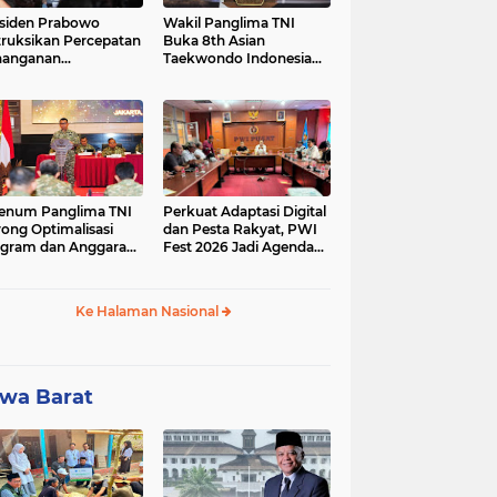
siden Prabowo
Wakil Panglima TNI
truksikan Percepatan
Buka 8th Asian
nanganan
Taekwondo Indonesia
adaman Listrik &
Open Championship
a Stabilitas Harga
2026
M
enum Panglima TNI
Perkuat Adaptasi Digital
ong Optimalisasi
dan Pesta Rakyat, PWI
gram dan Anggaran
Fest 2026 Jadi Agenda
ker Melalui Evaluasi
Tetap PWI Pusat
erja
Ke Halaman Nasional
wa Barat