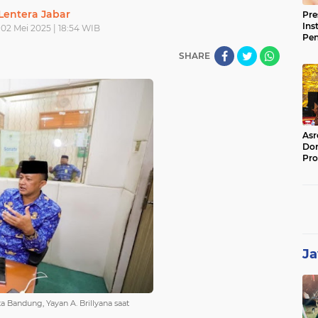
Lentera Jabar
Pre
Ins
02 Mei 2025 | 18:54 WIB
Pe
Pem
SHARE
Jag
BB
Asr
Dor
Pro
Sat
Kin
Ja
 Bandung, Yayan A. Brillyana saat