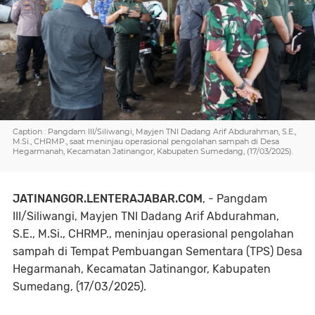
Caption : Pangdam III/Siliwangi, Mayjen TNI Dadang Arif Abdurahman, S.E.,
M.Si., CHRMP., saat meninjau operasional pengolahan sampah di Desa
Hegarmanah, Kecamatan Jatinangor, Kabupaten Sumedang, (17/03/2025).
JATINANGOR.LENTERAJABAR.COM
, - Pangdam
III/Siliwangi, Mayjen TNI Dadang Arif Abdurahman,
S.E., M.Si., CHRMP., meninjau operasional pengolahan
sampah di Tempat Pembuangan Sementara (TPS) Desa
Hegarmanah, Kecamatan Jatinangor, Kabupaten
Sumedang, (17/03/2025).