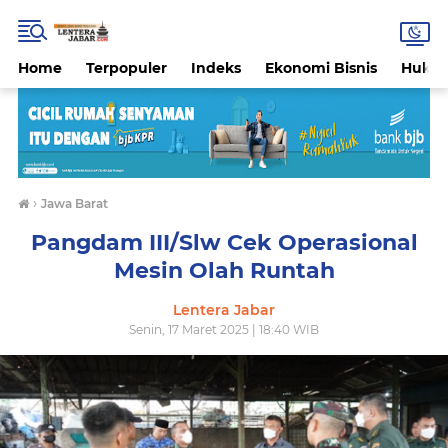
Home
Terpopuler
Indeks
Ekonomi Bisnis
Hukri
›
Jawa Barat
Pangdam III/Slw Cek Operasional
Mesin Olah Runtah
Lentera Jabar
Senin, 17 Maret 2025 | 18:40 WIB