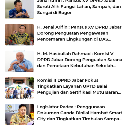
Jenal Arifin : Pansus XV DPRD Jabar
Soroti Alih Fungsi Lahan, Sampah, dan
Sungai di Bogor
H. Jenal Arifin : Pansus XV DPRD Jabar
Dorong Penguatan Pengawasan
Pencemaran Lingkungan di DAS
Cilamaya
H. M. Hasbullah Rahmad : Komisi V
DPRD Jabar Dorong Penguatan Sarana
dan Pemetaan Kebutuhan Sekolah
Rakyat di Kabupaten Bandung
Komisi II DPRD Jabar Fokus
Tingkatkan Layanan UPTD Balai
Pengujian dan Sertifikasi Mutu Barang
Agro
Legislator Radea : Penggunaan
Dokumen Ganda Dinilai Hambat Smart
City dan Tingkatkan Timbulan Sampah
di Kota Bandung