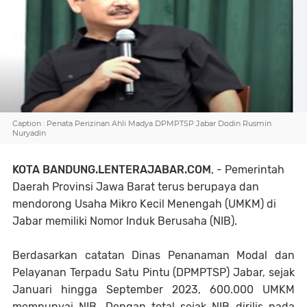
Caption : Penata Perizinan Ahli Madya DPMPTSP Jabar Dodin Rusmin
Nuryadin
KOTA BANDUNG.LENTERAJABAR.COM
, - Pemerintah
Daerah Provinsi Jawa Barat terus berupaya dan
mendorong Usaha Mikro Kecil Menengah (UMKM) di
Jabar memiliki Nomor Induk Berusaha (NIB).
Berdasarkan catatan Dinas Penanaman Modal dan
Pelayanan Terpadu Satu Pintu (DPMPTSP) Jabar, sejak
Januari hingga September 2023, 600.000 UMKM
mempunyai NIB. Dengan total sejak NIB dirilis pada