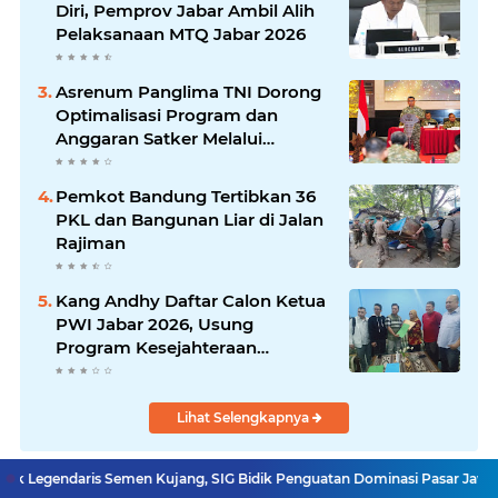
Diri, Pemprov Jabar Ambil Alih
Pelaksanaan MTQ Jabar 2026
Asrenum Panglima TNI Dorong
Optimalisasi Program dan
Anggaran Satker Melalui
Evaluasi Kinerja
Pemkot Bandung Tertibkan 36
PKL dan Bangunan Liar di Jalan
Rajiman
Kang Andhy Daftar Calon Ketua
PWI Jabar 2026, Usung
Program Kesejahteraan
Wartawan hingga Peluang Kerja
Internasional
Lihat Selengkapnya
 Semen Kujang, SIG Bidik Penguatan Dominasi Pasar Jawa Barat
Ketua 