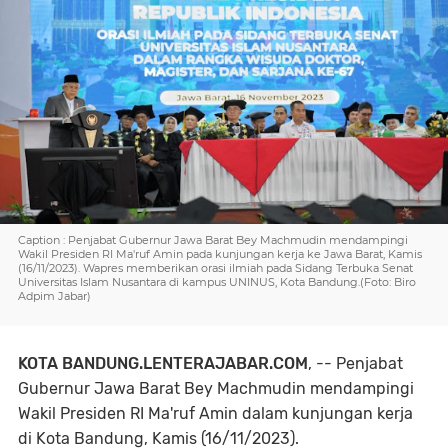
Caption : Penjabat Gubernur Jawa Barat Bey Machmudin mendampingi
Wakil Presiden RI Ma'ruf Amin pada kunjungan kerja ke Jawa Barat, Kamis
(16/11/2023). Wapres memberikan orasi ilmiah pada Sidang Terbuka Senat
Universitas Islam Nusantara di kampus UNINUS, Kota Bandung.(Foto: Biro
Adpim Jabar)
KOTA BANDUNG.LENTERAJABAR.COM
, -- Penjabat
Gubernur Jawa Barat Bey Machmudin mendampingi
Wakil Presiden RI Ma'ruf Amin dalam kunjungan kerja
di Kota Bandung, Kamis (16/11/2023).