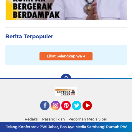
Berita Terpopuler
Lihat Selengkapnya
Facebook
Instagram
Pinterest
Twitter
YouTube
Redaksi
Pasang Iklan
Pedoman Media Siber
Copyright ©
2026 LenteraJabar.com
ferprov PWI Jabar, Bos Ayo Media Sambangi Rumah PWI Kota Bogor
B