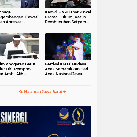
mbaga
Kanwil HAM Jabar Kawal
gembangan Tilawatil
Proses Hukum, Kasus
an Apresiasi
Pembunuhan Satpam
putusan Pemprov
Jatiluhur
ar Selenggarakan
gsung MTQ Jabar
im Anggaran Garut
Festival Kreasi Budaya
ur Diri, Pemprov
Anak Semarakkan Hari
ar Ambil Alih
Anak Nasional Jawa
aksanaan MTQ Jabar
Barat 2026, Ruang
26
Ekspresi Sekaligus
Pelestarian Budaya
Ke Halaman Jawa Barat
Sunda