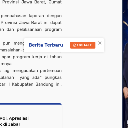
Provinsi Jawa Barat, Jumat
a pembahasan laporan dengan
Provinsi Jawa Barat ini dapat
an dan pelaksanaan program
×
ini pun mengatakan perlu ada
Berita Terbaru
UPDATE
masalahan-permasalahan yang
, agar program kerja di tahun
lumnya.
ns lagi mengadakan pertemuan
salahan yang ada," pungkas
bar II Kabupaten Bandung ini.
Pol. Apresiasi
k di Jabar