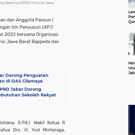
Ruang Banmus DPRD Provinsi Jawa
Le
Pen
inan dan Anggota Pansus I
Qur
Ke
engan tim Penyusun LKPJ
Jab
an 2022 bersama Organisasi
Lan
nsi Jawa Barat Bappeda dan
Min
Und
Jab
abar Dorong Penguatan
Pel
n di DAS Cilamaya
20
 DPRD Jabar Dorong
butuhan Sekolah Rakyat
ohana, S.Pd.I. Wakil Ketua R
etua Drs. H. Yod Mintaraga,