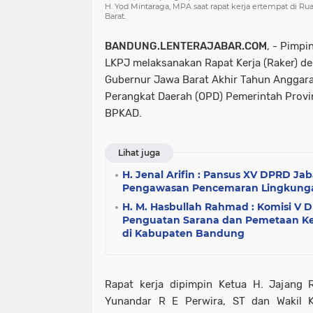
H. Yod Mintaraga, MPA saat rapat kerja ertempat di 
Barat.
BANDUNG.LENTERAJABAR.COM
, - Pimp
LKPJ melaksanakan Rapat Kerja (Raker) d
Gubernur Jawa Barat Akhir Tahun Anggar
Perangkat Daerah (OPD) Pemerintah Provi
BPKAD.
Lihat juga
H. Jenal Arifin : Pansus XV DPRD J
Pengawasan Pencemaran Lingkunga
H. M. Hasbullah Rahmad : Komisi V
Penguatan Sarana dan Pemetaan Ke
di Kabupaten Bandung
Rapat kerja dipimpin Ketua H. Jajang R
Yunandar R E Perwira, ST dan Wakil K