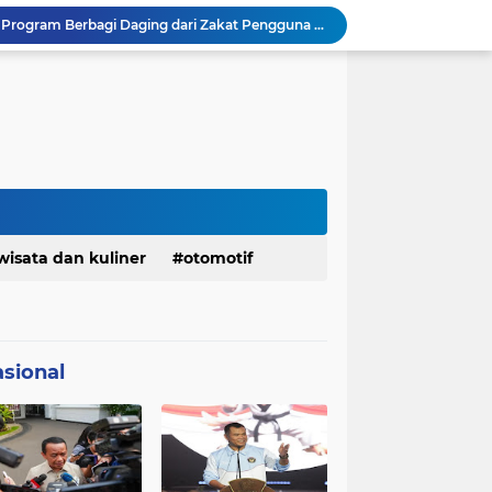
Lembaga Pengembangan Tilawatil Quran Apresiasi Keputusan Pemprov Jabar Selenggarakan Langsung MTQ Jabar
Wakil Panglima TNI Buka 8th Asian Taekwondo Indonesia Open Championship 2026
Kanwil HAM Jabar Kawal Proses Hukum, Kasus Pembunuhan Satpam Jatiluhur
Asrenum Panglima TNI Dorong Optimalisasi Program dan Anggaran Satker Melalui Evaluasi Kinerja
Menaker: ASN Kemnaker Harus Hadirkan Dampak Nyata bagi Masyarakat
DPRD dan Gubernur Jawa Barat Menyepakati Rancangan KUA-PPAS APBD Tahun Anggaran 2027
Pemkot Siapkan 100 Armada Pengangkut Sampah Bila TPPAS Legok Nangka Beroperasi
Serda Muhammad Raihan Fadhila Raih Emas pada 8th Asian Taekwondo Indonesia Open Championship 2026
Presiden Prabowo Instruksikan Percepatan Penanganan Pemadaman Listrik & Jaga Stabilitas Harga BBM
wisata dan kuliner
otomotif
BAZNAS Jabar Salurkan Program Berbagi Daging dari Zakat Pengguna BRImo untuk Masyarakat Desa Ciririp Purwakarta
sional