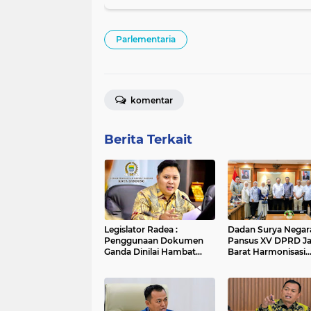
Parlementaria
komentar
Berita Terkait
Legislator Radea :
Dadan Surya Negara
Penggunaan Dokumen
Pansus XV DPRD J
Ganda Dinilai Hambat
Barat Harmonisasi
Smart City dan
Ranperda PPLH Mel
Tingkatkan Timbulan
Konsultasi ke
Sampah di Kota Bandung
Kementerian