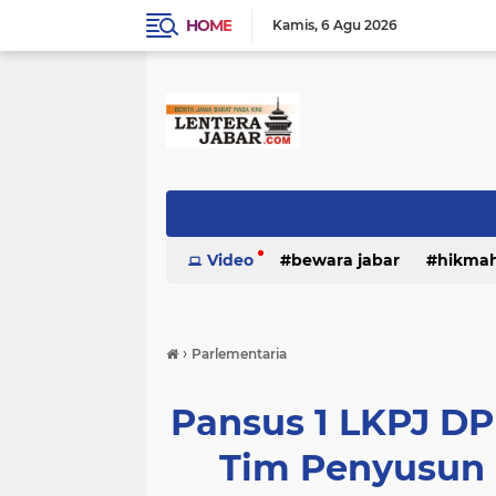
HOME
Kamis
6 Agu 2026
Video
bewara jabar
hikma
›
Parlementaria
Pansus 1 LKPJ D
Tim Penyusun 