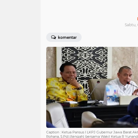
Sabtu, 
komentar
Caption : Ketua Pansus I LKPJ Gubernur Jawa Barat Ak
Rohana, S.Pd.I.(tengah) bersama Wakil Ketua R Yunanda