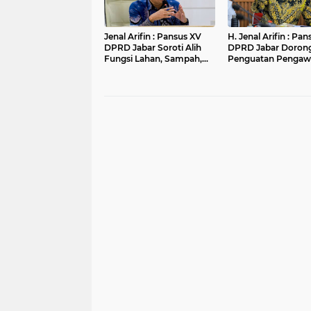
Jenal Arifin : Pansus XV
H. Jenal Arifin : Pa
DPRD Jabar Soroti Alih
DPRD Jabar Doron
Fungsi Lahan, Sampah,
Penguatan Pengaw
dan Sungai di Bogor
Pencemaran Lingk
di DAS Cilamaya