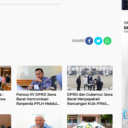
SHARE
 :
Pansus XV DPRD Jawa
DPRD dan Gubernur Jawa
awa
Barat Harmonisasi
Barat Menyepakati
Ranperda PPLH Melalui
Rancangan KUA-PPAS
alui
Konsultasi ke
APBD Tahun Anggaran
Kementerian
2027