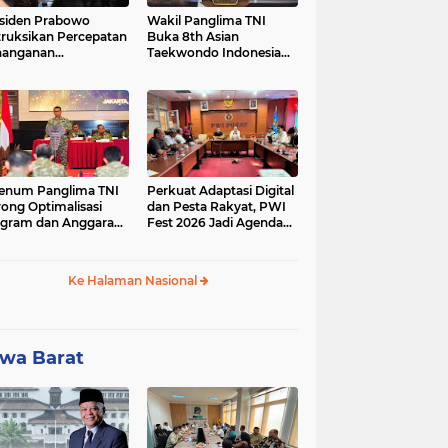
siden Prabowo
Wakil Panglima TNI
truksikan Percepatan
Buka 8th Asian
nanganan
Taekwondo Indonesia
adaman Listrik &
Open Championship
a Stabilitas Harga
2026
M
enum Panglima TNI
Perkuat Adaptasi Digital
ong Optimalisasi
dan Pesta Rakyat, PWI
gram dan Anggaran
Fest 2026 Jadi Agenda
ker Melalui Evaluasi
Tetap PWI Pusat
erja
Ke Halaman Nasional
wa Barat