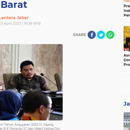
Barat
Pre
Ins
Pe
Lentera Jabar
Pem
01 April 2023 | 16:36 WIB
Jag
BB
SHARE
Asr
Dor
Pro
Sat
Kin
Ja
hir Tahun Anggaran 2022 H. Jajang
r R E Perwira, ST dan Wakil Ketua Drs.