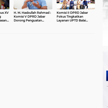
nsus XV
H. M. Hasbullah Rahmad :
Komisi II DPRD Jabar
g
Komisi V DPRD Jabar
Fokus Tingkatkan
asan
Dorong Penguatan
Layanan UPTD Balai
ungan
Sarana dan Pemetaan
Pengujian dan Sertifikasi
Kebutuhan Sekolah
Mutu Barang Agro
Rakyat di Kabupaten
Bandung