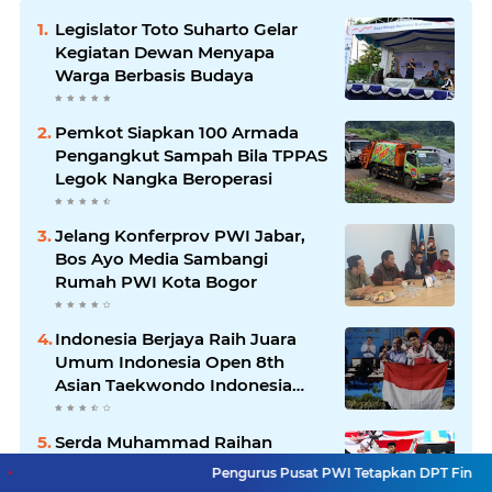
Legislator Toto Suharto Gelar
Kegiatan Dewan Menyapa
Warga Berbasis Budaya
Pemkot Siapkan 100 Armada
Pengangkut Sampah Bila TPPAS
Legok Nangka Beroperasi
Jelang Konferprov PWI Jabar,
Bos Ayo Media Sambangi
Rumah PWI Kota Bogor
Indonesia Berjaya Raih Juara
Umum Indonesia Open 8th
Asian Taekwondo Indonesia
Open Championships 2026
Serda Muhammad Raihan
Fadhila Raih Emas pada 8th
Pengurus Pusat PWI Tetapkan DPT Final Konferensi Provinsi
Asian Taekwondo Indonesia