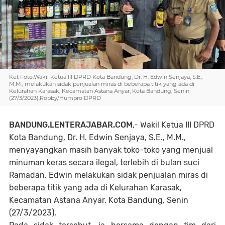
Ket Foto:Wakil Ketua III DPRD Kota Bandung, Dr. H. Edwin Senjaya, S.E.,
M.M., melakukan sidak penjualan miras di beberapa titik yang ada di
Kelurahan Karasak, Kecamatan Astana Anyar, Kota Bandung, Senin
(27/3/2023).Robby/Humpro DPRD
BANDUNG.LENTERAJABAR.COM
,- Wakil Ketua III DPRD
Kota Bandung, Dr. H. Edwin Senjaya, S.E., M.M.,
menyayangkan masih banyak toko-toko yang menjual
minuman keras secara ilegal, terlebih di bulan suci
Ramadan. Edwin melakukan sidak penjualan miras di
beberapa titik yang ada di Kelurahan Karasak,
Kecamatan Astana Anyar, Kota Bandung, Senin
(27/3/2023).