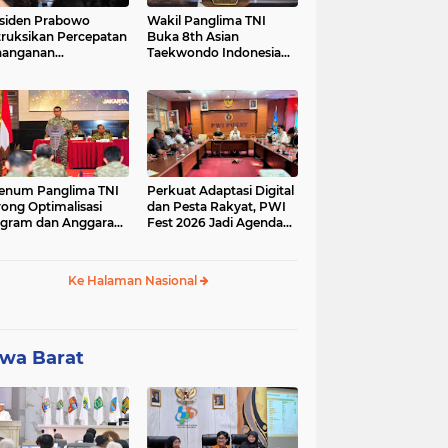
siden Prabowo
Wakil Panglima TNI
truksikan Percepatan
Buka 8th Asian
nanganan
Taekwondo Indonesia
adaman Listrik &
Open Championship
a Stabilitas Harga
2026
M
enum Panglima TNI
Perkuat Adaptasi Digital
ong Optimalisasi
dan Pesta Rakyat, PWI
gram dan Anggaran
Fest 2026 Jadi Agenda
ker Melalui Evaluasi
Tetap PWI Pusat
erja
Ke Halaman Nasional
wa Barat