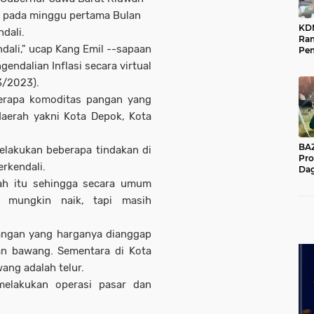
k pada minggu pertama Bulan
KD
ndali.
Ra
dali," ucap Kang Emil --sapaan
Pe
Das
endalian Inflasi secara virtual
Wil
/3/2023).
berapa komoditas pangan yang
daerah yakni Kota Depok, Kota
BAZNA
elakukan beberapa tindakan di
Pro
erkendali.
Dag
Pe
erah itu sehingga secara umum
Mas
ga mungkin naik, tapi masih
Pur
angan yang harganya dianggap
dan bawang. Sementara di Kota
wang adalah telur.
melakukan operasi pasar dan