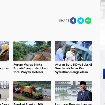
SHARE
Forum Warga Minta
Aturan Baru KDM: Subsidi
egritas
Bupati Cianjur,Hentikan
Sekolah di Jabar Kini
Total Proyek Hotel di
Syaratkan Pengelolaan
Sempadan Sungai
Sampah
r Jawa
Pemkot Siapkan 100
Lembaga Pengembangan