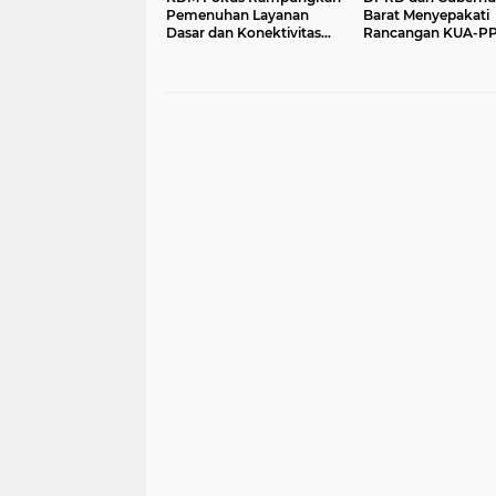
Pemenuhan Layanan
Barat Menyepakati
Dasar dan Konektivitas
Rancangan KUA-P
Wilayah pada 2027
APBD Tahun Angga
2027