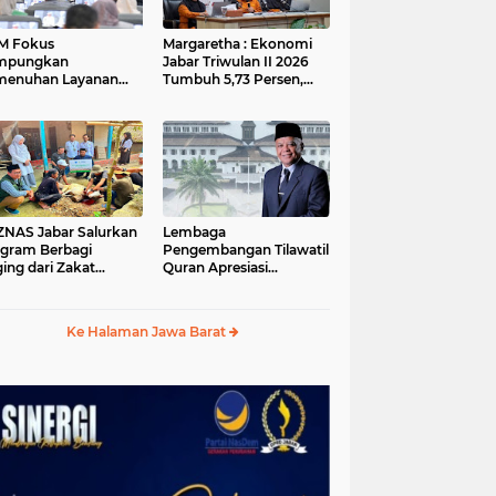
M Fokus
Margaretha : Ekonomi
mpungkan
Jabar Triwulan II 2026
menuhan Layanan
Tumbuh 5,73 Persen,
ar dan Konektivitas
Lebih Tinggi
ayah pada 2027
Dibandingkan Nasional
S Jabar Salurkan
Lembaga
gram Berbagi
Pengembangan Tilawatil
ing dari Zakat
Quran Apresiasi
ngguna BRImo untuk
Keputusan Pemprov
yarakat Desa Ciririp
Jabar Selenggarakan
wakarta
Langsung MTQ Jabar
Ke Halaman Jawa Barat