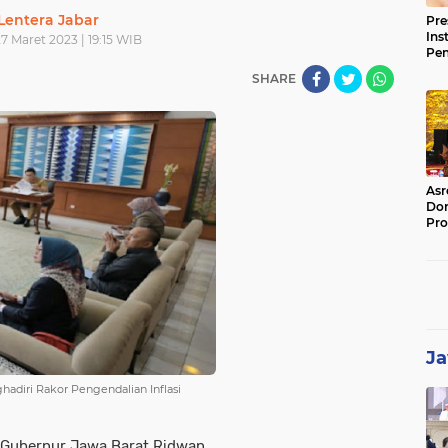
Lentera Jabar
Pre
Ins
27 Maret 2023 | 19:15 WIB
Pe
Pem
SHARE
Jag
BB
Asr
Dor
Pro
Sat
Kin
Ja
adiri Rakor Pengendalian Inflasi
- Gubernur Jawa Barat Ridwan