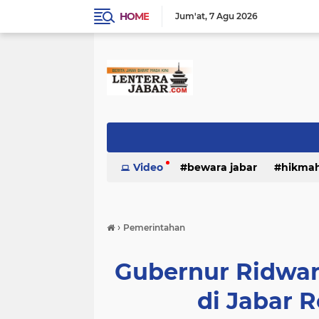
HOME
Jum'at
7 Agu 2026
Video
bewara jabar
hikma
›
Pemerintahan
Gubernur Ridwan
di Jabar R