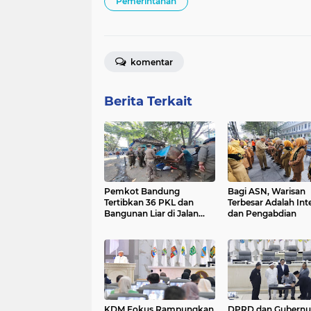
Pemerintahan
komentar
Berita Terkait
Pemkot Bandung
Bagi ASN, Warisan
Tertibkan 36 PKL dan
Terbesar Adalah Int
Bangunan Liar di Jalan
dan Pengabdian
Rajiman
KDM Fokus Rampungkan
DPRD dan Gubernu