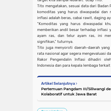
target kita sampai lebaran," ucap Tito.
Tito mengatakan, sesuai data dari Badan P
komoditas yang harus diwaspadai dan m
inflasi adalah beras, cabai rawit, daging a
"Komoditas yang harus diwaspadai kh
memberikan andil besar terhadap inflasi y
ayam ras, dan telur ayam ras, ini men
signifikan," tuturnya.
Tito juga menyoroti daerah-daerah yang a
rata nasional agar segera mengevaluasi d
Rakor Pengendalin Inflasi dihadiri ol
Indonesia dan para kepala lembaga terkait 
Artikel Selanjutnya
Pertemuan Pangdam III/Siliwangi dengan
Kolaboratif untuk Jawa Barat