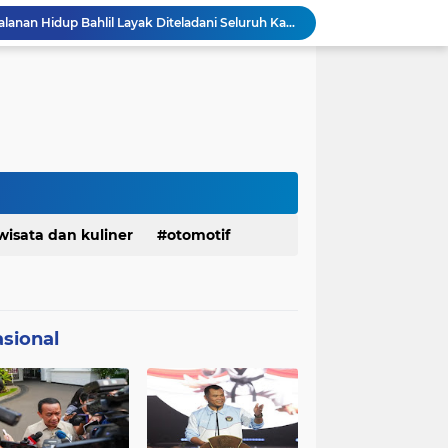
KDM Fokus Rampungkan Pemenuhan Layanan Dasar dan Konektivitas Wilayah pada 2027
Menaker: ASN Kemnaker Harus Hadirkan Dampak Nyata bagi Masyarakat
DPRD dan Gubernur Jawa Barat Menyepakati Rancangan KUA-PPAS APBD Tahun Anggaran 2027
Margaretha : Ekonomi Jabar Triwulan II 2026 Tumbuh 5,73 Persen, Lebih Tinggi Dibandingkan Nasional
Pemkot Siapkan 100 Armada Pengangkut Sampah Bila TPPAS Legok Nangka Beroperasi
Serda Muhammad Raihan Fadhila Raih Emas pada 8th Asian Taekwondo Indonesia Open Championship 2026
Presiden Prabowo Instruksikan Percepatan Penanganan Pemadaman Listrik & Jaga Stabilitas Harga BBM
BAZNAS Jabar Salurkan Program Berbagi Daging dari Zakat Pengguna BRImo untuk Masyarakat Desa Ciririp Purwakarta
Bangkitkan Merek Legendaris Semen Kujang, SIG Bidik Penguatan Dominasi Pasar Jawa Barat
wisata dan kuliner
otomotif
Ketua Golkar Jabar: Perjalanan Hidup Bahlil Layak Diteladani Seluruh Kader Partai
sional