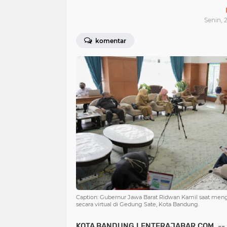
Senin, 
komentar
Caption: Gubernur Jawa Barat Ridwan Kamil saat mengh
secara virtual di Gedung Sate, Kota Bandung.
KOTA
BANDUNG.LENTERAJABAR.COM
, -