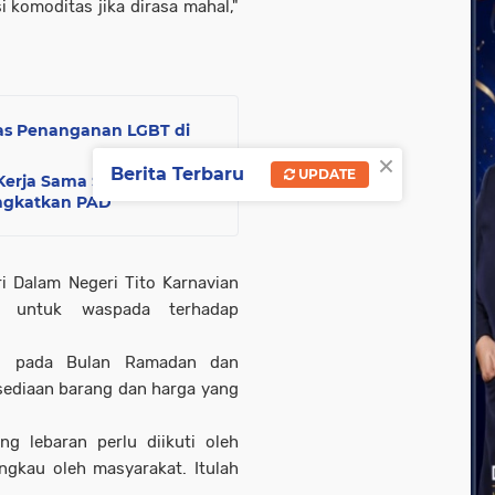
 komoditas jika dirasa mahal,"
as Penanganan LGBT di
×
Berita Terbaru
UPDATE
erja Sama Strategis,
ingkatkan PAD
i Dalam Negeri Tito Karnavian
h untuk waspada terhadap
.
gi pada Bulan Ramadan dan
ersediaan barang dan harga yang
g lebaran perlu diikuti oleh
ngkau oleh masyarakat. Itulah