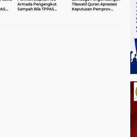
Armada Pengangkut
Tilawatil Quran Apresiasi
PAS
Sampah Bila TPPAS
Keputusan Pemprov
ran
Legok Nangka Beroperasi
Jabar Selenggarakan
Langsung MTQ Jabar