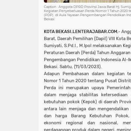
Caption : Anggota DPRD Provinsi Jawa Barat Hj. Sumiyat
Kegiatan Penyebarluasan Perda Nomor 1 Tahun 2020 ten
(PDP) di Aula Yayasan Pengembangan Pendidikan Indo
Bekasi.
KOTA BEKASI.LENTERAJABAR.COM
,- Ang
Barat, Daerah Pemilihan (Dapil) VIII Kota B
Sumiyati, S.Pd.I., M.Ipol melaksanakan Ke
Peraturan Daerah (Perda) Tahun Anggaran
Pengembangan Pendidikan Indonesia Al-Ik
Bekasi. Sabtu, (11/03/2023).
Adapun Pembahasan dalam kegiatan te
Nomor 1 Tahun 2020 tentang Pusat Distrib
Perda ini merupakan upaya Pemerintah
dalam menjaga stabilitas ketersediaan
kebutuhan pokok (Kepok) di daerah Provi
antara lain menjaga dan mengendalikan s
dan harga Barang Kebutuhan Pokok,
ekonomi regional dan nasional, me
perdagangan produk dalam negeri, menin