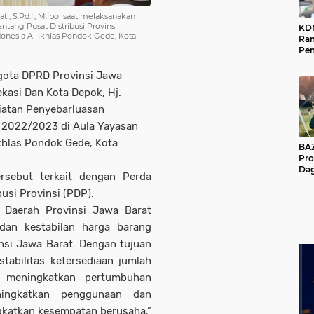
i, S.Pd.I., M.Ipol saat melaksanakan
tang Pusat Distribusi Provinsi
KD
nesia Al-Ikhlas Pondok Gede, Kota
Ra
Pe
Das
Wil
gota DPRD Provinsi Jawa
ekasi Dan Kota Depok, Hj.
giatan Penyebarluasan
 2022/2023 di Aula Yayasan
hlas Pondok Gede, Kota
BAZNA
Pro
Dag
rsebut terkait dengan Perda
Pe
Mas
usi Provinsi (PDP).
Pur
 Daerah Provinsi Jawa Barat
 dan kestabilan harga barang
nsi Jawa Barat. Dengan tujuan
tabilitas ketersediaan jumlah
 meningkatkan pertumbuhan
ningkatkan penggunaan dan
gkatkan kesempatan berusaha,”