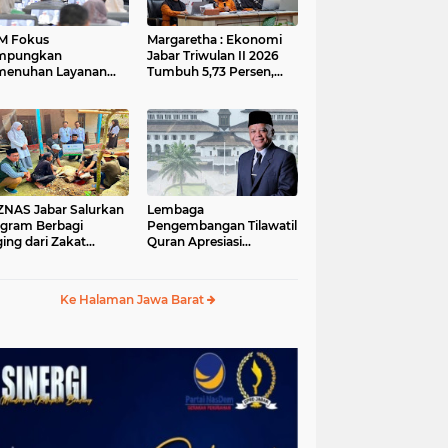
M Fokus
Margaretha : Ekonomi
mpungkan
Jabar Triwulan II 2026
menuhan Layanan
Tumbuh 5,73 Persen,
ar dan Konektivitas
Lebih Tinggi
ayah pada 2027
Dibandingkan Nasional
S Jabar Salurkan
Lembaga
gram Berbagi
Pengembangan Tilawatil
ing dari Zakat
Quran Apresiasi
ngguna BRImo untuk
Keputusan Pemprov
yarakat Desa Ciririp
Jabar Selenggarakan
wakarta
Langsung MTQ Jabar
Ke Halaman Jawa Barat