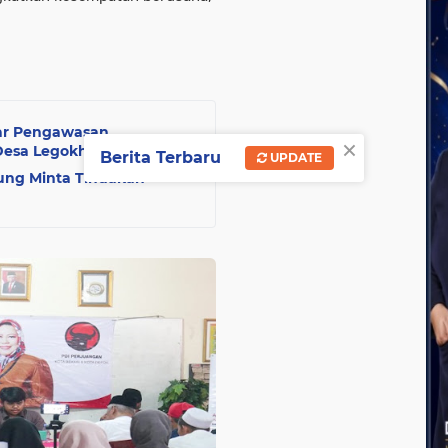
lar Pengawasan
×
Desa Legokhuni
Berita Terbaru
UPDATE
ng Minta Tindakan