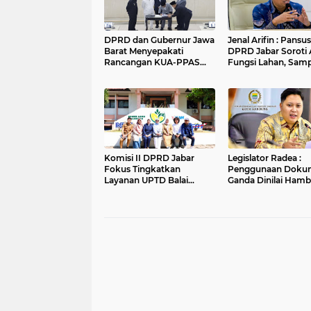
DPRD dan Gubernur Jawa
Jenal Arifin : Pansus XV
Barat Menyepakati
DPRD Jabar Soroti 
Rancangan KUA-PPAS
Fungsi Lahan, Sam
APBD Tahun Anggaran
dan Sungai di Bogo
2027
Komisi II DPRD Jabar
Legislator Radea :
Fokus Tingkatkan
Penggunaan Doku
Layanan UPTD Balai
Ganda Dinilai Hamb
Pengujian dan Sertifikasi
Smart City dan
Mutu Barang Agro
Tingkatkan Timbul
Sampah di Kota B