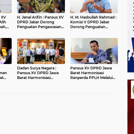
H. Jenal Arifin : Pansus XV
H. M. Hasbullah Rahmad :
Alih
DPRD Jabar Dorong
Komisi V DPRD Jabar
pah,
Penguatan Pengawasan
Dorong Penguatan
r
Pencemaran Lingkungan
Sarana dan Pemetaan
di DAS Cilamaya
Kebutuhan Sekolah
Rakyat di Kabupaten
Bandung
Dadan Surya Negara :
Pansus XV DPRD Jawa
men
Pansus XV DPRD Jawa
Barat Harmonisasi
at
Barat Harmonisasi
Ranperda PPLH Melalui
Ranperda PPLH Melalui
Konsultasi ke
an
Konsultasi ke
Kementerian
andung
Kementerian