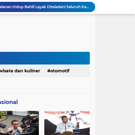
KDM Fokus Rampungkan Pemenuhan Layanan Dasar dan Konektivitas Wilayah pada 2027
Menaker: ASN Kemnaker Harus Hadirkan Dampak Nyata bagi Masyarakat
DPRD dan Gubernur Jawa Barat Menyepakati Rancangan KUA-PPAS APBD Tahun Anggaran 2027
Margaretha : Ekonomi Jabar Triwulan II 2026 Tumbuh 5,73 Persen, Lebih Tinggi Dibandingkan Nasional
Pemkot Siapkan 100 Armada Pengangkut Sampah Bila TPPAS Legok Nangka Beroperasi
Serda Muhammad Raihan Fadhila Raih Emas pada 8th Asian Taekwondo Indonesia Open Championship 2026
Presiden Prabowo Instruksikan Percepatan Penanganan Pemadaman Listrik & Jaga Stabilitas Harga BBM
BAZNAS Jabar Salurkan Program Berbagi Daging dari Zakat Pengguna BRImo untuk Masyarakat Desa Ciririp Purwakarta
Bangkitkan Merek Legendaris Semen Kujang, SIG Bidik Penguatan Dominasi Pasar Jawa Barat
wisata dan kuliner
otomotif
Ketua Golkar Jabar: Perjalanan Hidup Bahlil Layak Diteladani Seluruh Kader Partai
sional