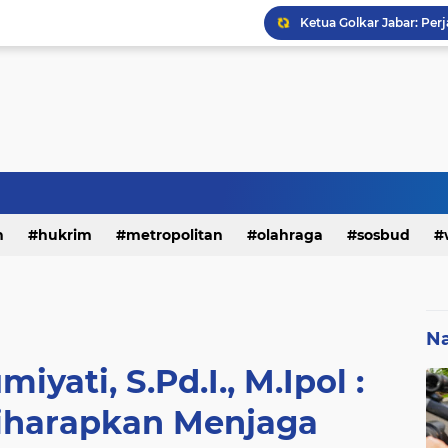
h
hukrim
metropolitan
olahraga
sosbud
Na
miyati, S.Pd.I., M.Ipol :
iharapkan Menjaga