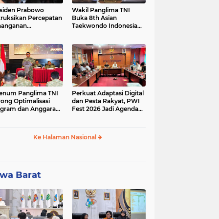
siden Prabowo
Wakil Panglima TNI
truksikan Percepatan
Buka 8th Asian
nanganan
Taekwondo Indonesia
adaman Listrik &
Open Championship
a Stabilitas Harga
2026
M
enum Panglima TNI
Perkuat Adaptasi Digital
ong Optimalisasi
dan Pesta Rakyat, PWI
gram dan Anggaran
Fest 2026 Jadi Agenda
ker Melalui Evaluasi
Tetap PWI Pusat
erja
Ke Halaman Nasional
wa Barat