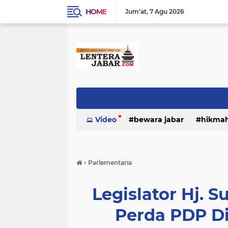
HOME
Jum'at
7 Agu 2026
Video
bewara jabar
hikma
›
Parlementaria
Legislator Hj. Su
Perda PDP D