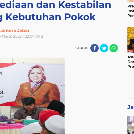
sediaan dan Kestabilan
Pre
Ins
g Kebutuhan Pokok
Pe
Pem
Jag
Lentera Jabar
BB
13 Maret 2023 | 22:07 WIB
SHARE
Asr
Dor
Pro
Sat
Kin
Ja