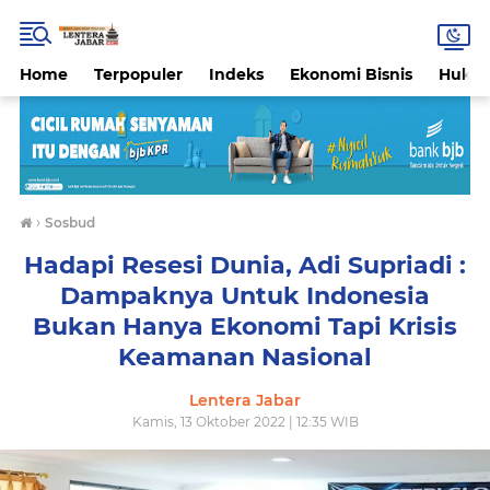
Home
Terpopuler
Indeks
Ekonomi Bisnis
Hukri
›
Sosbud
Hadapi Resesi Dunia, Adi Supriadi :
Dampaknya Untuk Indonesia
Bukan Hanya Ekonomi Tapi Krisis
Keamanan Nasional
Lentera Jabar
Kamis, 13 Oktober 2022 | 12:35 WIB