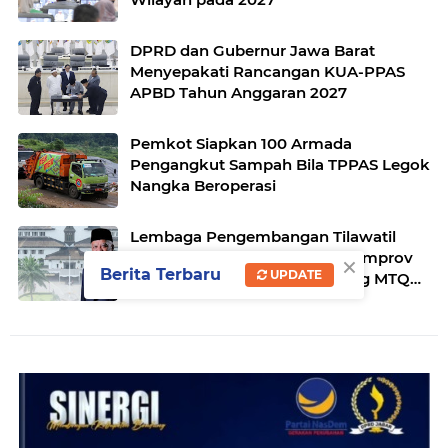
DPRD dan Gubernur Jawa Barat
Menyepakati Rancangan KUA-PPAS
APBD Tahun Anggaran 2027
Pemkot Siapkan 100 Armada
Pengangkut Sampah Bila TPPAS Legok
Nangka Beroperasi
Lembaga Pengembangan Tilawatil
×
Quran Apresiasi Keputusan Pemprov
Berita Terbaru
UPDATE
Jabar Selenggarakan Langsung MTQ
Jabar