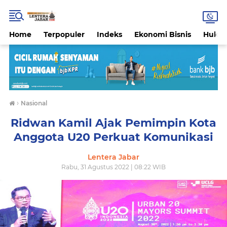
Home
Terpopuler
Indeks
Ekonomi Bisnis
Hukri
›
Nasional
Ridwan Kamil Ajak Pemimpin Kota
Anggota U20 Perkuat Komunikasi
Lentera Jabar
Rabu, 31 Agustus 2022 | 08:22 WIB