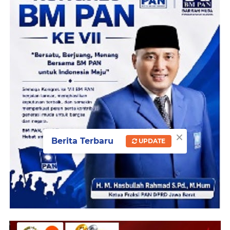
×
Berita Terbaru
UPDATE