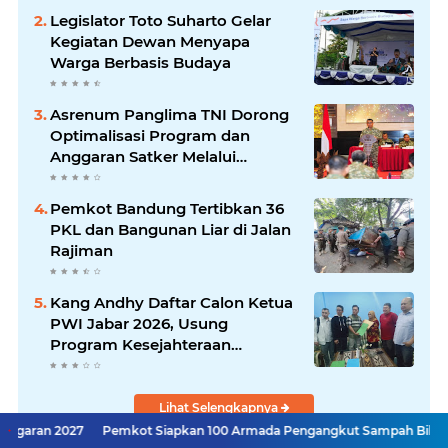
Legislator Toto Suharto Gelar
Kegiatan Dewan Menyapa
Warga Berbasis Budaya
Asrenum Panglima TNI Dorong
Optimalisasi Program dan
Anggaran Satker Melalui
Evaluasi Kinerja
Pemkot Bandung Tertibkan 36
PKL dan Bangunan Liar di Jalan
Rajiman
Kang Andhy Daftar Calon Ketua
PWI Jabar 2026, Usung
Program Kesejahteraan
Wartawan hingga Peluang Kerja
Internasional
Lihat Selengkapnya
Pemkot Siapkan 100 Armada Pengangkut Sampah Bila TPPAS Legok Na