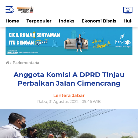
Home
Terpopuler
Indeks
Ekonomi Bisnis
Hukri
›
Parlementaria
Anggota Komisi A DPRD Tinjau
Perbaikan Jalan Cimencrang
Lentera Jabar
Rabu, 31 Agustus 2022 | 09:46 WIB