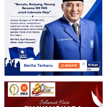
×
Berita Terbaru
UPDATE