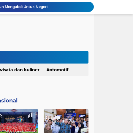
un Mengabdi Untuk Negeri
Info Penting! DPD Partai Demokrat Provinsi Jawa Barat Membuka Pendaftaran bakal calon Ketua
Jelang Konferprov PWI Jabar, Bos Ayo Media Sambangi Rumah PWI Kota Bogor
Bangkitkan Merek Legendaris Semen Kujang, SIG Bidik Penguatan Dominasi Pasar Jawa Barat
Ketua Golkar Jabar: Perjalanan Hidup Bahlil Layak Diteladani Seluruh Kader Partai
KDM Fokus Rampungkan Pemenuhan Layanan Dasar dan Konektivitas Wilayah pada 2027
Menaker: ASN Kemnaker Harus Hadirkan Dampak Nyata bagi Masyarakat
DPRD dan Gubernur Jawa Barat Menyepakati Rancangan KUA-PPAS APBD Tahun Anggaran 2027
Margaretha : Ekonomi Jabar Triwulan II 2026 Tumbuh 5,73 Persen, Lebih Tinggi Dibandingkan Nasional
wisata dan kuliner
otomotif
Indonesia Berjaya Raih Juara Umum Indonesia Open 8th Asian Taekwondo Indonesia Open Championships 2026
sional