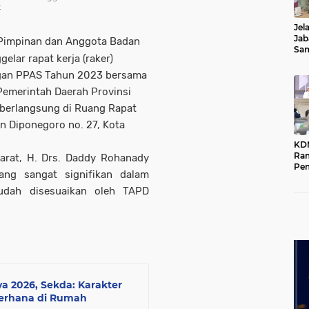
t
Jel
Jab
Pimpinan dan Anggota Badan
Sa
lar rapat kerja (raker)
Kot
an PPAS Tahun 2023 bersama
emerintah Daerah Provinsi
 berlangsung di Ruang Rapat
 Diponegoro no. 27, Kota
KD
Ra
rat, H. Drs. Daddy Rohanady
Pe
ang sangat signifikan dalam
Das
Wil
udah disesuaikan oleh TAPD
a 2026, Sekda: Karakter
derhana di Rumah