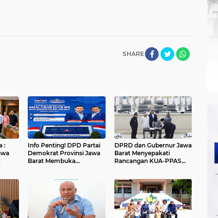
SHARE
 :
Info Penting! DPD Partai
DPRD dan Gubernur Jawa
awa
Demokrat Provinsi Jawa
Barat Menyepakati
Barat Membuka
Rancangan KUA-PPAS
alui
Pendaftaran bakal calon
APBD Tahun Anggaran
Ketua
2027