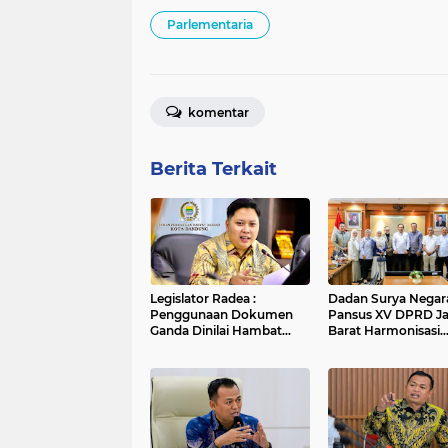
Parlementaria
komentar
Berita Terkait
Legislator Radea :
Dadan Surya Negara
Penggunaan Dokumen
Pansus XV DPRD J
Ganda Dinilai Hambat
Barat Harmonisasi
Smart City dan
Ranperda PPLH Mel
Tingkatkan Timbulan
Konsultasi ke
Sampah di Kota Bandung
Kementerian