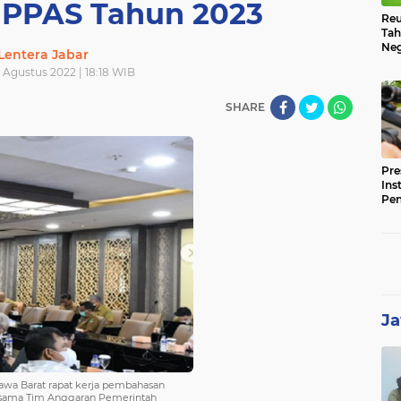
PPAS Tahun 2023
Reu
Tah
Neg
Lentera Jabar
 Agustus 2022 | 18:18 WIB
SHARE
Pre
Ins
Pe
Pem
Jag
BB
Ja
awa Barat rapat kerja pembahasan
sama Tim Anggaran Pemerintah