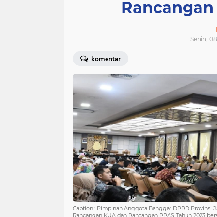
Rancangan 
Senin, 08
komentar
Caption : Pimpinan Anggota Banggar DPRD Provinsi J
Rancangan KUA dan Rancangan PPAS Tahun 2023 ber