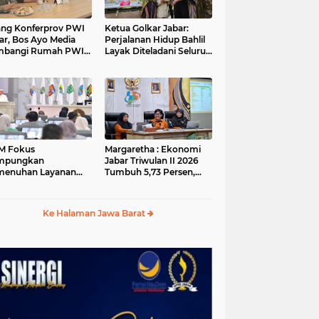
ang Konferprov PWI
Ketua Golkar Jabar:
ar, Bos Ayo Media
Perjalanan Hidup Bahlil
mbangi Rumah PWI
Layak Diteladani Seluruh
a Bogor
Kader Partai
M Fokus
Margaretha : Ekonomi
mpungkan
Jabar Triwulan II 2026
menuhan Layanan
Tumbuh 5,73 Persen,
ar dan Konektivitas
Lebih Tinggi
ayah pada 2027
Dibandingkan Nasional
Ke Halaman Jawa Barat