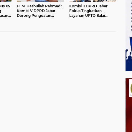
nsus XV
H. M. Hasbullah Rahmad :
Komisi II DPRD Jabar
g
Komisi V DPRD Jabar
Fokus Tingkatkan
asan
Dorong Penguatan
Layanan UPTD Balai
ungan
Sarana dan Pemetaan
Pengujian dan Sertifikasi
Kebutuhan Sekolah
Mutu Barang Agro
Rakyat di Kabupaten
Bandung