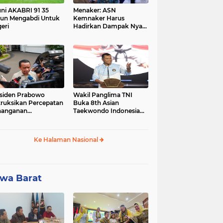
ni AKABRI 91 35
Menaker: ASN
un Mengabdi Untuk
Kemnaker Harus
eri
Hadirkan Dampak Nyata
bagi Masyarakat
siden Prabowo
Wakil Panglima TNI
truksikan Percepatan
Buka 8th Asian
nanganan
Taekwondo Indonesia
adaman Listrik &
Open Championship
a Stabilitas Harga
2026
M
Ke Halaman Nasional
wa Barat