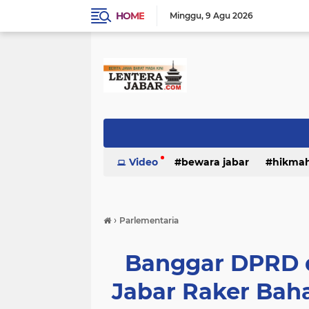
HOME
Minggu
9 Agu 2026
Video
bewara jabar
hikma
›
Parlementaria
Banggar DPRD 
Jabar Raker Ba