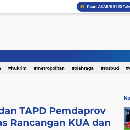
Reuni AKABRI 91 35 Tah
h
hukrim
metropolitan
olahraga
sosbud
Na
dan TAPD Pemdaprov
has Rancangan KUA dan