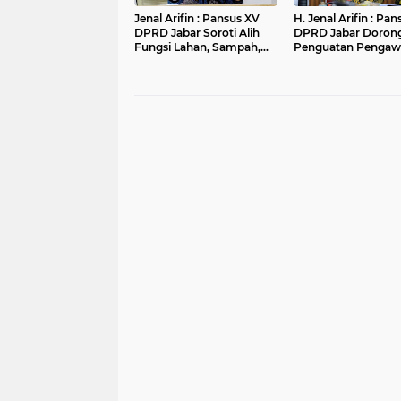
Jenal Arifin : Pansus XV
H. Jenal Arifin : Pa
DPRD Jabar Soroti Alih
DPRD Jabar Doron
Fungsi Lahan, Sampah,
Penguatan Pengaw
dan Sungai di Bogor
Pencemaran Lingk
di DAS Cilamaya