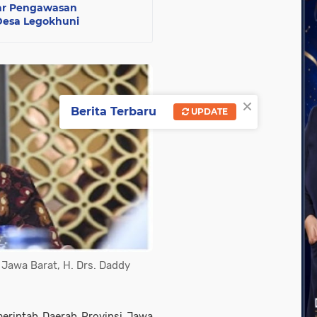
lar Pengawasan
Desa Legokhuni
×
Berita Terbaru
UPDATE
Jawa Barat, H. Drs. Daddy
merintah Daerah Provinsi Jawa