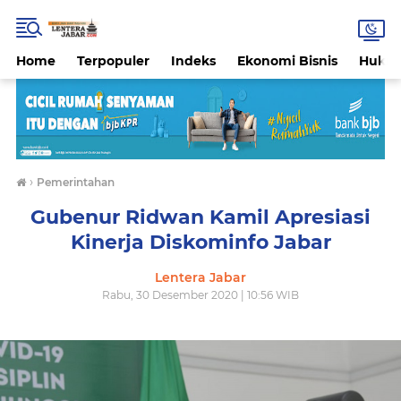
Home
Terpopuler
Indeks
Ekonomi Bisnis
Hukri
›
Pemerintahan
Gubenur Ridwan Kamil Apresiasi
Kinerja Diskominfo Jabar
Lentera Jabar
Rabu, 30 Desember 2020 | 10:56 WIB