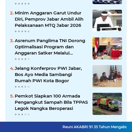
Minim Anggaran Garut Undur
Diri, Pemprov Jabar Ambil Alih
Pelaksanaan MTQ Jabar 2026
Asrenum Panglima TNI Dorong
Optimalisasi Program dan
Anggaran Satker Melalui
Evaluasi Kinerja
Jelang Konferprov PWI Jabar,
Bos Ayo Media Sambangi
Rumah PWI Kota Bogor
Pemkot Siapkan 100 Armada
Pengangkut Sampah Bila TPPAS
Legok Nangka Beroperasi
Reuni AKABRI 91 35 Tahun Mengabdi Untuk Negeri
Lihat Selengkapnya