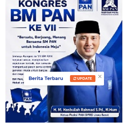
×
Berita Terbaru
UPDATE