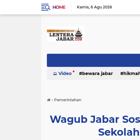
HOME
Kamis
6 Agu 2026
Video
bewara jabar
hikma
›
Pemerintahan
Wagub Jabar Sos
Sekolah