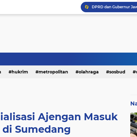
h
hukrim
metropolitan
olahraga
sosbud
Na
ialisasi Ajengan Masuk
 di Sumedang