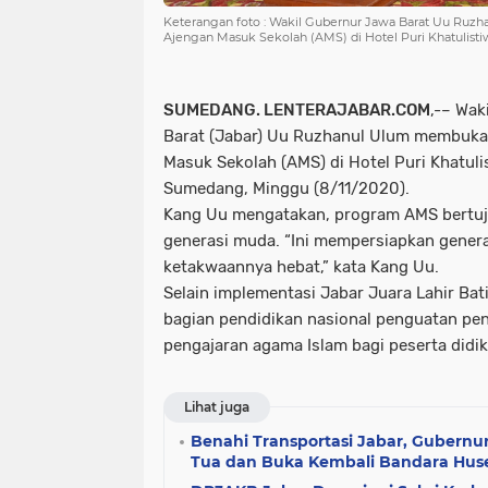
Keterangan foto : Wakil Gubernur Jawa Barat Uu Ruz
Ajengan Masuk Sekolah (AMS) di Hotel Puri Khatulist
SUMEDANG. LENTERAJABAR.COM
,-– Wak
Barat (Jabar) Uu Ruzhanul Ulum membuka 
Masuk Sekolah (AMS) di Hotel Puri Khatul
Sumedang, Minggu (8/11/2020).
Kang Uu mengatakan, program AMS bertu
generasi muda. “Ini mempersiapkan gener
ketakwaannya hebat,” kata Kang Uu.
Selain implementasi Jabar Juara Lahir Ba
bagian pendidikan nasional penguatan pen
pengajaran agama Islam bagi peserta didi
Lihat juga
Benahi Transportasi Jabar, Gubernu
Tua dan Buka Kembali Bandara Hus