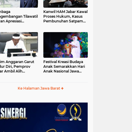
mbaga
Kanwil HAM Jabar Kawal
gembangan Tilawatil
Proses Hukum, Kasus
an Apresiasi
Pembunuhan Satpam
putusan Pemprov
Jatiluhur
ar Selenggarakan
gsung MTQ Jabar
im Anggaran Garut
Festival Kreasi Budaya
ur Diri, Pemprov
Anak Semarakkan Hari
ar Ambil Alih
Anak Nasional Jawa
aksanaan MTQ Jabar
Barat 2026, Ruang
26
Ekspresi Sekaligus
Pelestarian Budaya
Ke Halaman Jawa Barat
Sunda