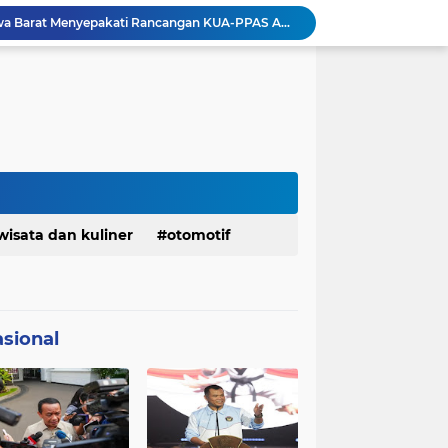
Pemkot Siapkan 100 Armada Pengangkut Sampah Bila TPPAS Legok Nangka Beroperasi
Serda Muhammad Raihan Fadhila Raih Emas pada 8th Asian Taekwondo Indonesia Open Championship 2026
Presiden Prabowo Instruksikan Percepatan Penanganan Pemadaman Listrik & Jaga Stabilitas Harga BBM
BAZNAS Jabar Salurkan Program Berbagi Daging dari Zakat Pengguna BRImo untuk Masyarakat Desa Ciririp Purwakarta
Lembaga Pengembangan Tilawatil Quran Apresiasi Keputusan Pemprov Jabar Selenggarakan Langsung MTQ Jabar
Wakil Panglima TNI Buka 8th Asian Taekwondo Indonesia Open Championship 2026
Kanwil HAM Jabar Kawal Proses Hukum, Kasus Pembunuhan Satpam Jatiluhur
Asrenum Panglima TNI Dorong Optimalisasi Program dan Anggaran Satker Melalui Evaluasi Kinerja
Menaker: ASN Kemnaker Harus Hadirkan Dampak Nyata bagi Masyarakat
wisata dan kuliner
otomotif
DPRD dan Gubernur Jawa Barat Menyepakati Rancangan KUA-PPAS APBD Tahun Anggaran 2027
sional