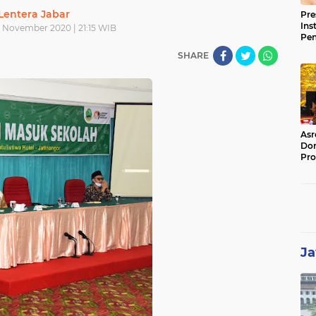
Lentera Jabar
Pre
Ins
 November 2020 | 21:15 WIB
Pe
Pem
SHARE
Jag
BB
Asr
Dor
Pro
Sat
Kin
Ja