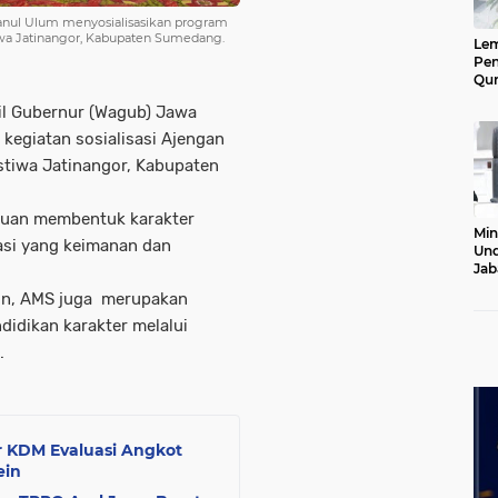
hanul Ulum menyosialisasikan program
iwa Jatinangor, Kabupaten Sumedang.
Le
Pen
Qur
Ke
il Gubernur (Wagub) Jawa
Jab
Lan
kegiatan sosialisasi Ajengan
istiwa Jatinangor, Kabupaten
juan membentuk karakter
Min
asi yang keimanan dan
Und
Jab
Pel
tin, AMS juga merupakan
20
didikan karakter melalui
k.
r KDM Evaluasi Angkot
ein