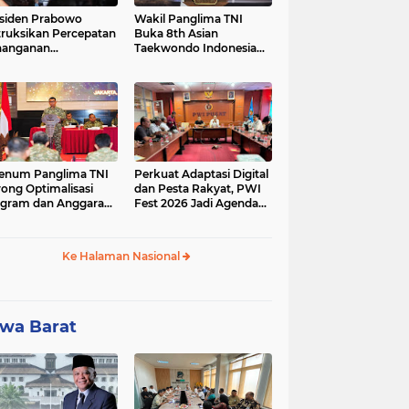
siden Prabowo
Wakil Panglima TNI
truksikan Percepatan
Buka 8th Asian
nanganan
Taekwondo Indonesia
adaman Listrik &
Open Championship
a Stabilitas Harga
2026
M
enum Panglima TNI
Perkuat Adaptasi Digital
ong Optimalisasi
dan Pesta Rakyat, PWI
gram dan Anggaran
Fest 2026 Jadi Agenda
ker Melalui Evaluasi
Tetap PWI Pusat
erja
Ke Halaman Nasional
wa Barat