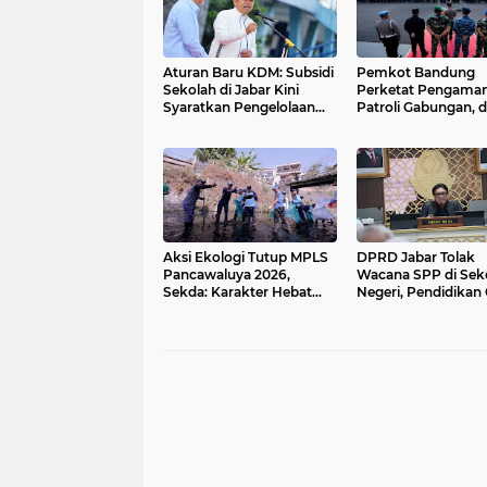
Aturan Baru KDM: Subsidi
Pemkot Bandung
Sekolah di Jabar Kini
Perketat Pengaman
Syaratkan Pengelolaan
Patroli Gabungan, 
Sampah
Pengawasan 24 Ja
Aksi Ekologi Tutup MPLS
DPRD Jabar Tolak
Pancawaluya 2026,
Wacana SPP di Sek
Sekda: Karakter Hebat
Negeri, Pendidikan 
Dibangun dari Kebiasaan
12 Tahun Harus Dij
Sederhana di Rumah
Negara