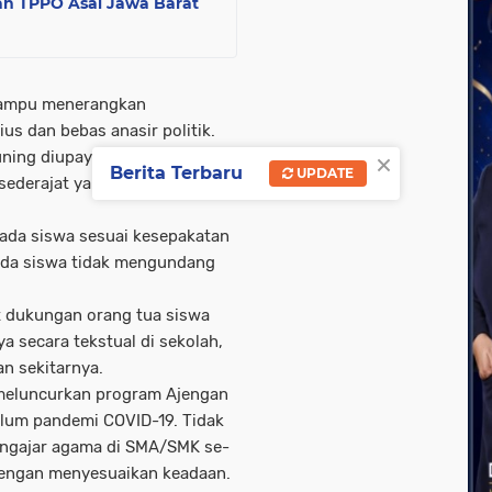
n TPPO Asal Jawa Barat
 mampu menerangkan
s dan bebas anasir politik.
×
kuning diupayakan mudah
Berita Terbaru
UPDATE
sederajat yang tidak punya
pada siswa sesuai kesepakatan
pada siswa tidak mengundang
 dukungan orang tua siswa
 secara tekstual di sekolah,
an sekitarnya.
 meluncurkan program Ajengan
lum pandemi COVID-19. Tidak
engajar agama di SMA/SMK se-
 dengan menyesuaikan keadaan.