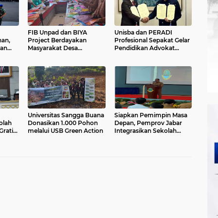
FIB Unpad dan BIYA
Unisba dan PERADI
an,
Project Berdayakan
Profesional Sepakat Gelar
dan
Masyarakat Desa
Pendidikan Advokat
m
Cijambu, Sumedang
Berkelanjutan
melalui Lokakarya Daur
Ulang Plastik
Universitas Sangga Buana
Siapkan Pemimpin Masa
olah
Donasikan 1.000 Pohon
Depan, Pemprov Jabar
Gratis
melalui USB Green Action
Integrasikan Sekolah
amin
Maung dengan Industri