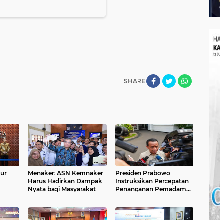
SHARE
dur
Menaker: ASN Kemnaker
Presiden Prabowo
Harus Hadirkan Dampak
Instruksikan Percepatan
Nyata bagi Masyarakat
Penanganan Pemadaman
abat
Listrik & Jaga Stabilitas
Harga BBM