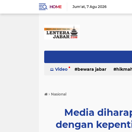
HOME
Jum'at
7 Agu 2026
Video
bewara jabar
hikma
›
Nasional
Media dihara
dengan kepent