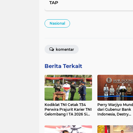
TAP
Nasional
komentar
Berita Terkait
Kodiklat TNI Cetak 734
Perry Warjiyo Mun
Perwira Prajurit Karier TNI
dari Gubenur Bank
Gelombang I TA 2026 Siap
Indonesia, Destry
Mengabdi kepada Bangsa
Damayanti jadi Pej
dan Negara
Sementara