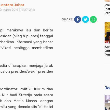
Lentera Jabar
Pre
Ins
0 Maret 2019 | 18:27 WIB
Pe
Pem
SHARE
Jag
BB
api maraknya isu dan berita
siden (pileg & pilpres) tanggal
berikan informasi yang benar
Asr
ivikasi sehingga memberikan
Dor
Pro
Sat
Kin
edia diharapkan menjaga jarak
calon presiden/wakil presiden
Ja
oordinator Politik Hukum dan
Nur hadi Sutedjo pada acara
lik dan Media Massa
.
dengan
ilu yang demokratis "di Hotel