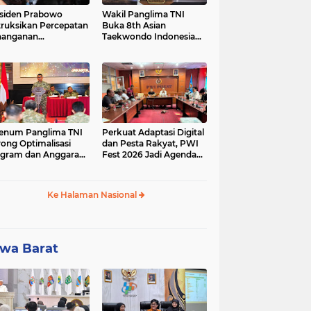
siden Prabowo
Wakil Panglima TNI
truksikan Percepatan
Buka 8th Asian
nanganan
Taekwondo Indonesia
adaman Listrik &
Open Championship
a Stabilitas Harga
2026
M
enum Panglima TNI
Perkuat Adaptasi Digital
ong Optimalisasi
dan Pesta Rakyat, PWI
gram dan Anggaran
Fest 2026 Jadi Agenda
ker Melalui Evaluasi
Tetap PWI Pusat
erja
Ke Halaman Nasional
wa Barat