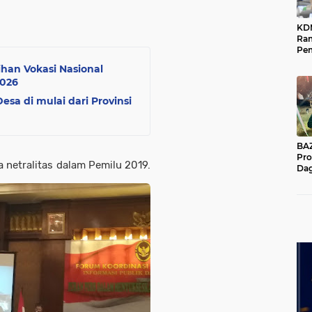
KD
Ra
Pe
Das
han Vokasi Nasional
Wil
2026
sa di mulai dari Provinsi
BAZNA
Pro
netralitas dalam Pemilu 2019.
Dag
Pe
Mas
Pur