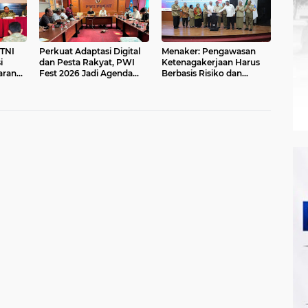
TNI
Perkuat Adaptasi Digital
Menaker: Pengawasan
i
dan Pesta Rakyat, PWI
Ketenagakerjaan Harus
aran
Fest 2026 Jadi Agenda
Berbasis Risiko dan
asi
Tetap PWI Pusat
Preventif