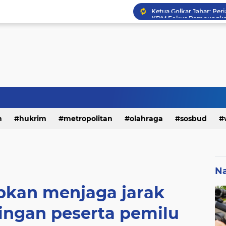
h
hukrim
metropolitan
olahraga
sosbud
Na
pkan menjaga jarak
ingan peserta pemilu