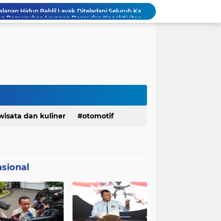
KDM Fokus Rampungkan Pemenuhan Layanan Dasar dan Konektivitas Wilayah pada 2027
Menaker: ASN Kemnaker Harus Hadirkan Dampak Nyata bagi Masyarakat
DPRD dan Gubernur Jawa Barat Menyepakati Rancangan KUA-PPAS APBD Tahun Anggaran 2027
Margaretha : Ekonomi Jabar Triwulan II 2026 Tumbuh 5,73 Persen, Lebih Tinggi Dibandingkan Nasional
Pemkot Siapkan 100 Armada Pengangkut Sampah Bila TPPAS Legok Nangka Beroperasi
Serda Muhammad Raihan Fadhila Raih Emas pada 8th Asian Taekwondo Indonesia Open Championship 2026
Presiden Prabowo Instruksikan Percepatan Penanganan Pemadaman Listrik & Jaga Stabilitas Harga BBM
BAZNAS Jabar Salurkan Program Berbagi Daging dari Zakat Pengguna BRImo untuk Masyarakat Desa Ciririp Purwakarta
Bangkitkan Merek Legendaris Semen Kujang, SIG Bidik Penguatan Dominasi Pasar Jawa Barat
wisata dan kuliner
otomotif
Ketua Golkar Jabar: Perjalanan Hidup Bahlil Layak Diteladani Seluruh Kader Partai
sional