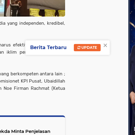
dia yang independen, kredibel,
×
harus efektif dalam tugas dan
Berita Terbaru
UPDATE
n iklim pers yang jujur dan
ang berkompeten antara lain ;
misionet KPI Pusat, Ubaidillah
dan Noe Firman Rachmat (Ketua
kda Minta Penjelasan