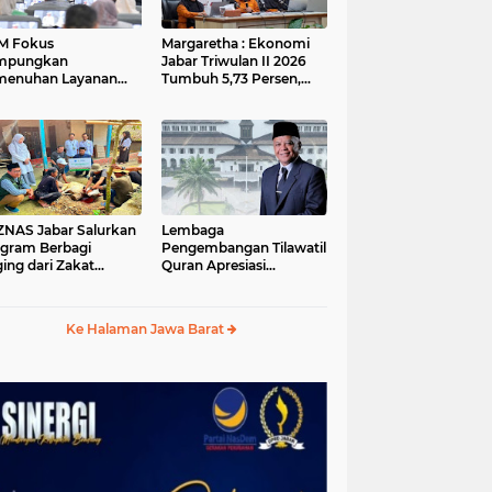
M Fokus
Margaretha : Ekonomi
mpungkan
Jabar Triwulan II 2026
menuhan Layanan
Tumbuh 5,73 Persen,
ar dan Konektivitas
Lebih Tinggi
ayah pada 2027
Dibandingkan Nasional
S Jabar Salurkan
Lembaga
gram Berbagi
Pengembangan Tilawatil
ing dari Zakat
Quran Apresiasi
ngguna BRImo untuk
Keputusan Pemprov
yarakat Desa Ciririp
Jabar Selenggarakan
wakarta
Langsung MTQ Jabar
Ke Halaman Jawa Barat