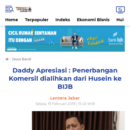
Home
Terpopuler
Indeks
Ekonomi Bisnis
Hukri
›
Jawa Barat
Daddy Apresiasi : Penerbangan
Komersil dialihkan dari Husein ke
BIJB
Lentera Jabar
Selasa, 19 Februari 2019 | 15:45 WIB