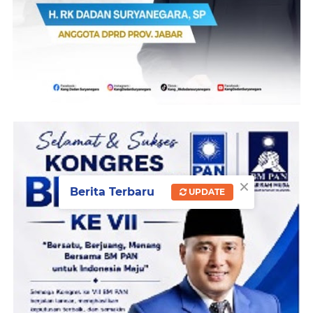
×
Berita Terbaru
UPDATE