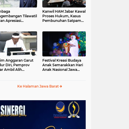
mbaga
Kanwil HAM Jabar Kawal
gembangan Tilawatil
Proses Hukum, Kasus
an Apresiasi
Pembunuhan Satpam
putusan Pemprov
Jatiluhur
ar Selenggarakan
gsung MTQ Jabar
im Anggaran Garut
Festival Kreasi Budaya
ur Diri, Pemprov
Anak Semarakkan Hari
ar Ambil Alih
Anak Nasional Jawa
aksanaan MTQ Jabar
Barat 2026, Ruang
26
Ekspresi Sekaligus
Pelestarian Budaya
Ke Halaman Jawa Barat
Sunda