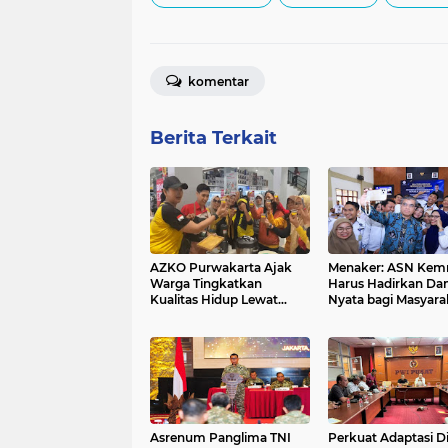
komentar
Berita Terkait
AZKO Purwakarta Ajak
Menaker: ASN Kem
Warga Tingkatkan
Harus Hadirkan D
Kualitas Hidup Lewat
Nyata bagi Masyara
Senam Sehat dan Edukasi
Healthy Juice
Asrenum Panglima TNI
Perkuat Adaptasi Di