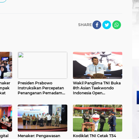
SHARE
naker
Presiden Prabowo
Wakil Panglima TNI Buka
ampak
Instruksikan Percepatan
8th Asian Taekwondo
kat
Penanganan Pemadaman
Indonesia Open
Listrik & Jaga Stabilitas
Championship 2026
Harga BBM
gital
Menaker: Pengawasan
Kodiklat TNI Cetak 734