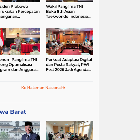
siden Prabowo
Wakil Panglima TNI
truksikan Percepatan
Buka 8th Asian
nanganan
Taekwondo Indonesia
adaman Listrik &
Open Championship
a Stabilitas Harga
2026
M
enum Panglima TNI
Perkuat Adaptasi Digital
ong Optimalisasi
dan Pesta Rakyat, PWI
gram dan Anggaran
Fest 2026 Jadi Agenda
ker Melalui Evaluasi
Tetap PWI Pusat
erja
Ke Halaman Nasional
wa Barat