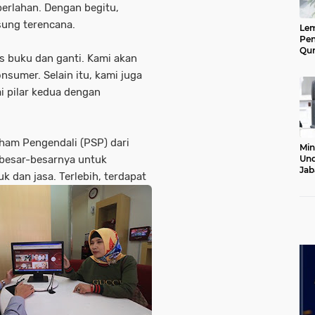
perlahan. Dengan begitu,
sung terencana.
Le
Pen
Qur
s buku dan ganti. Kami akan
Ke
Jab
nsumer. Selain itu, kami juga
Lan
i pilar kedua dengan
aham Pengendali (PSP) dari
Min
besar-besarnya untuk
Und
Jab
k dan jasa. Terlebih, terdapat
Pel
20