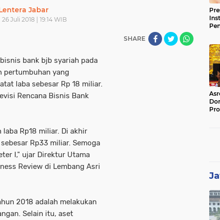
Lentera Jabar
Pre
Ins
26 Juli 2018 | 19:14 WIB
Pe
Pem
SHARE
Jag
BB
 bisnis bank bjb syariah pada
an pertumbuhan yang
tat laba sebesar Rp 18 miliar.
Asr
revisi Rencana Bisnis Bank
Dor
Pro
Sat
Kin
 laba Rp18 miliar. Di akhir
 sebesar Rp33 miliar. Semoga
ter I," ujar Direktur Utama
siness Review di Lembang Asri
Ja
tahun 2018 adalah melakukan
gan. Selain itu, aset