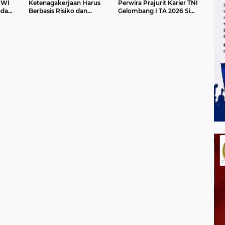
PWI
Ketenagakerjaan Harus
Perwira Prajurit Karier TNI
nda
Berbasis Risiko dan
Gelombang I TA 2026 Siap
Preventif
Mengabdi kepada Bangsa
dan Negara