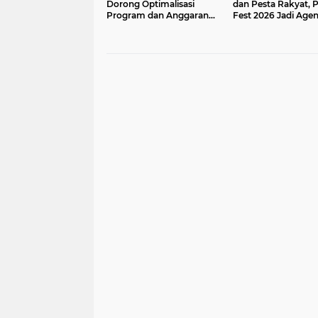
Dorong Optimalisasi
dan Pesta Rakyat, 
Program dan Anggaran
Fest 2026 Jadi Age
Satker Melalui Evaluasi
Tetap PWI Pusat
Kinerja