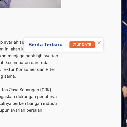
×
jb syariah sudah dapat
Berita Terbaru
UPDATE
n ini akan konsisten,
an menjaga bank bjb syariah
uruh kesempatan dan roda
 Direktur Konsumer dan Ritel
ng sama.
itas Jasa Keuangan (OJK)
negaskan dukungan penuhnya
salnya perkembangan industri
upun syariah berjalan