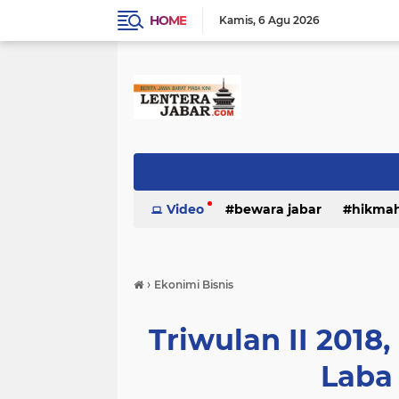
HOME
Kamis
6 Agu 2026
Video
bewara jabar
hikma
›
Ekonimi Bisnis
Triwulan II 2018,
Laba 