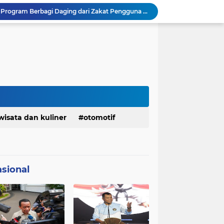
BAZNAS Jabar Salurkan Program Berbagi Daging dari Zakat Pengguna BRImo untuk Masyarakat Desa Ciririp Purwakarta
Lembaga Pengembangan Tilawatil Quran Apresiasi Keputusan Pemprov Jabar Selenggarakan Langsung MTQ Jabar
Wakil Panglima TNI Buka 8th Asian Taekwondo Indonesia Open Championship 2026
Kanwil HAM Jabar Kawal Proses Hukum, Kasus Pembunuhan Satpam Jatiluhur
Asrenum Panglima TNI Dorong Optimalisasi Program dan Anggaran Satker Melalui Evaluasi Kinerja
Menaker: ASN Kemnaker Harus Hadirkan Dampak Nyata bagi Masyarakat
DPRD dan Gubernur Jawa Barat Menyepakati Rancangan KUA-PPAS APBD Tahun Anggaran 2027
Pemkot Siapkan 100 Armada Pengangkut Sampah Bila TPPAS Legok Nangka Beroperasi
Serda Muhammad Raihan Fadhila Raih Emas pada 8th Asian Taekwondo Indonesia Open Championship 2026
wisata dan kuliner
otomotif
Presiden Prabowo Instruksikan Percepatan Penanganan Pemadaman Listrik & Jaga Stabilitas Harga BBM
sional