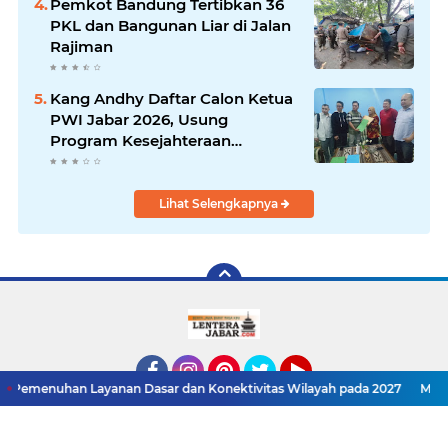
Pemkot Bandung Tertibkan 36
PKL dan Bangunan Liar di Jalan
Rajiman
Kang Andhy Daftar Calon Ketua
PWI Jabar 2026, Usung
Program Kesejahteraan
Wartawan hingga Peluang Kerja
Internasional
Lihat Selengkapnya
anan Dasar dan Konektivitas Wilayah pada 2027
Menaker: ASN Kemn
Facebook
Instagram
Pinterest
Twitter
YouTube
Redaksi
Pasang Iklan
Pedoman Media Siber
Copyright ©
2026 LenteraJabar.com