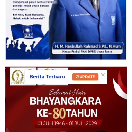
×
Berita Terbaru
UPDATE