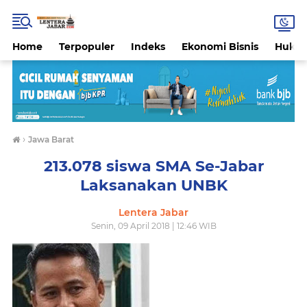
Home
Terpopuler
Indeks
Ekonomi Bisnis
Hukri
›
Jawa Barat
213.078 siswa SMA Se-Jabar
Laksanakan UNBK
Lentera Jabar
Senin, 09 April 2018 | 12:46 WIB