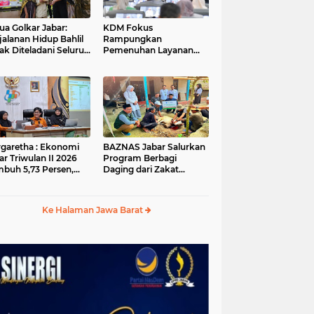
ua Golkar Jabar:
KDM Fokus
jalanan Hidup Bahlil
Rampungkan
ak Diteladani Seluruh
Pemenuhan Layanan
er Partai
Dasar dan Konektivitas
Wilayah pada 2027
garetha : Ekonomi
BAZNAS Jabar Salurkan
ar Triwulan II 2026
Program Berbagi
buh 5,73 Persen,
Daging dari Zakat
ih Tinggi
Pengguna BRImo untuk
andingkan Nasional
Masyarakat Desa Ciririp
Purwakarta
Ke Halaman Jawa Barat