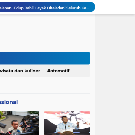
Ketua Golkar Jabar: Perjalanan Hidup Bahlil Layak Diteladani Seluruh Kader Partai
KDM Fokus Rampungkan Pemenuhan Layanan Dasar dan Konektivitas Wilayah pada 2027
Menaker: ASN Kemnaker Harus Hadirkan Dampak Nyata bagi Masyarakat
DPRD dan Gubernur Jawa Barat Menyepakati Rancangan KUA-PPAS APBD Tahun Anggaran 2027
Margaretha : Ekonomi Jabar Triwulan II 2026 Tumbuh 5,73 Persen, Lebih Tinggi Dibandingkan Nasional
Pemkot Siapkan 100 Armada Pengangkut Sampah Bila TPPAS Legok Nangka Beroperasi
Serda Muhammad Raihan Fadhila Raih Emas pada 8th Asian Taekwondo Indonesia Open Championship 2026
Presiden Prabowo Instruksikan Percepatan Penanganan Pemadaman Listrik & Jaga Stabilitas Harga BBM
Jelang Konferprov PWI Jabar, Bos Ayo Media Sambangi Rumah PWI Kota Bogor
wisata dan kuliner
otomotif
Bangkitkan Merek Legendaris Semen Kujang, SIG Bidik Penguatan Dominasi Pasar Jawa Barat
sional