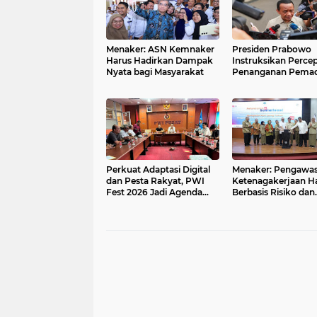
Menaker: ASN Kemnaker
Presiden Prabowo
Harus Hadirkan Dampak
Instruksikan Perce
Nyata bagi Masyarakat
Penanganan Pema
Listrik & Jaga Stabil
Harga BBM
Perkuat Adaptasi Digital
Menaker: Pengawa
dan Pesta Rakyat, PWI
Ketenagakerjaan H
Fest 2026 Jadi Agenda
Berbasis Risiko dan
Tetap PWI Pusat
Preventif