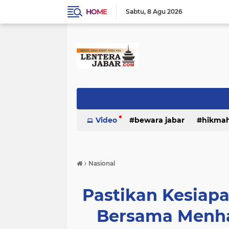
HOME
Sabtu
8 Agu 2026
Video
bewara jabar
hikma
›
Nasional
Pastikan Kesiapa
Bersama Menha