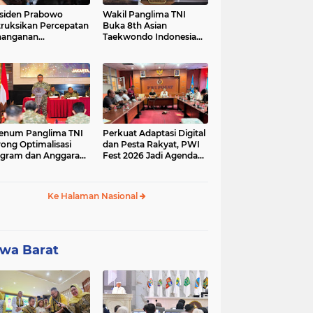
siden Prabowo
Wakil Panglima TNI
truksikan Percepatan
Buka 8th Asian
nanganan
Taekwondo Indonesia
adaman Listrik &
Open Championship
a Stabilitas Harga
2026
M
enum Panglima TNI
Perkuat Adaptasi Digital
ong Optimalisasi
dan Pesta Rakyat, PWI
gram dan Anggaran
Fest 2026 Jadi Agenda
ker Melalui Evaluasi
Tetap PWI Pusat
erja
Ke Halaman Nasional
wa Barat