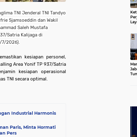
Ket
nglima TNI Jenderal TNI Tandyo
Per
afrie Sjamsoeddin dan Wakil
Lay
Kad
uhammad Saleh Mustafa
7/Satria Kalijaga di
/7/2026).
emastikan kesiapan personel,
alling Area Yonif TP 937/Satria
Mar
Jab
njamin kesiapan operasional
Tum
s TNI secara optimal.
Leb
Dib
gan Industrial Harmonis
an Paris, Minta Hormati
an Pers