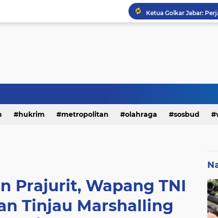
h
hukrim
metropolitan
olahraga
sosbud
Na
n Prajurit, Wapang TNI
n Tinjau Marshalling