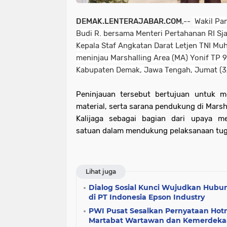
DEMAK.LENTERAJABAR.COM
,--
Wakil Pa
Budi R. bersama Menteri Pertahanan RI Sj
Kepala Staf Angkatan Darat Letjen TNI M
meninjau Marshalling Area (MA) Yonif TP 93
Kabupaten Demak, Jawa Tengah, Jumat (3
Peninjauan tersebut bertujuan untuk m
material, serta sarana pendukung di Marsh
Kalijaga sebagai bagian dari upaya me
satuan dalam mendukung pelaksanaan tuga
Lihat juga
Dialog Sosial Kunci Wujudkan Hubun
di PT Indonesia Epson Industry
PWI Pusat Sesalkan Pernyataan Hotm
Martabat Wartawan dan Kemerdeka