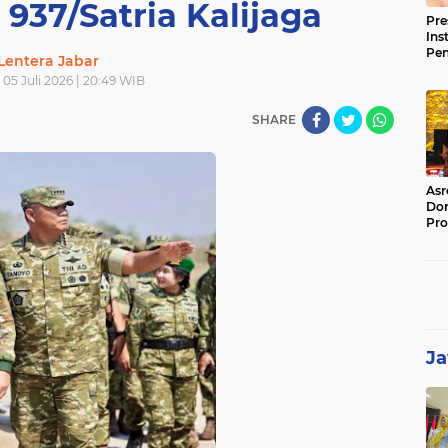
 937/Satria Kalijaga
Pre
Ins
Pe
Lentera Jabar
Pem
05 Juli 2026 | 20:49 WIB
Jag
BB
SHARE
Asr
Dor
Pro
Sat
Kin
Ja