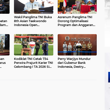
Wakil Panglima TNI Buka
Asrenum Panglima TNI
patan
8th Asian Taekwondo
Dorong Optimalisasi
daman
Indonesia Open
Program dan Anggaran
itas
Championship 2026
Satker Melalui Evaluasi
Kinerja
san
Kodiklat TNI Cetak 734
Perry Warjiyo Mundur
arus
Perwira Prajurit Karier TNI
dari Gubenur Bank
Gelombang I TA 2026 Siap
Indonesia, Destry
Mengabdi kepada Bangsa
Damayanti jadi Pejabat
dan Negara
Sementara