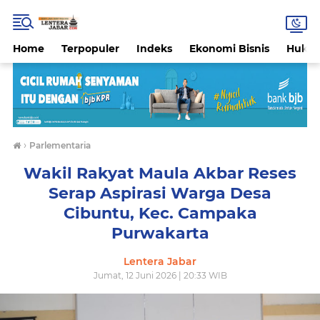
Home
Terpopuler
Indeks
Ekonomi Bisnis
Hukri
›
Parlementaria
Wakil Rakyat Maula Akbar Reses
Serap Aspirasi Warga Desa
Cibuntu, Kec. Campaka
Purwakarta
Lentera Jabar
Jumat, 12 Juni 2026 | 20:33 WIB