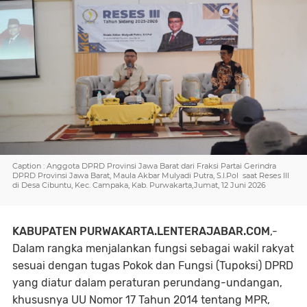
Caption : Anggota DPRD Provinsi Jawa Barat dari Fraksi Partai Gerindra
DPRD Provinsi Jawa Barat, Maula Akbar Mulyadi Putra, S.I.Pol saat Reses III
di Desa Cibuntu, Kec. Campaka, Kab. Purwakarta,Jumat, 12 Juni 2026
KABUPATEN PURWAKARTA.LENTERAJABAR.COM
,-
Dalam rangka menjalankan fungsi sebagai wakil rakyat
sesuai dengan tugas Pokok dan Fungsi (Tupoksi) DPRD
yang diatur dalam peraturan perundang-undangan,
khususnya UU Nomor 17 Tahun 2014 tentang MPR,