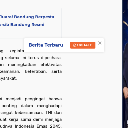
ck Juara! Bandung Berpesta
Persib Bandung Resmi
×
Berita Terbaru
UPDATE
ng kegiatan mencerminkan
 selama ini terus dipelihara.
n meningkatkan efektivitas
amanan, ketertiban, serta
yarakat.
i menjadi pengingat bahwa
l penting dalam menghadapi
mangat kebersamaan, TNI dan
uat kerja sama demi menjaga
judnya Indonesia Emas 2045.