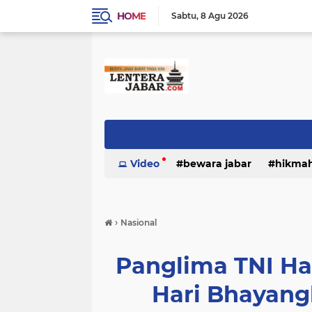
HOME
Sabtu
8 Agu 2026
Video
bewara jabar
hikma
›
Nasional
Panglima TNI Ha
Hari Bhayang