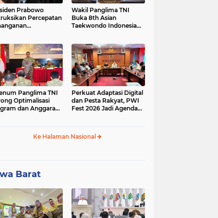
siden Prabowo
Wakil Panglima TNI
truksikan Percepatan
Buka 8th Asian
nanganan
Taekwondo Indonesia
adaman Listrik &
Open Championship
a Stabilitas Harga
2026
M
enum Panglima TNI
Perkuat Adaptasi Digital
ong Optimalisasi
dan Pesta Rakyat, PWI
gram dan Anggaran
Fest 2026 Jadi Agenda
ker Melalui Evaluasi
Tetap PWI Pusat
erja
Ke Halaman Nasional
wa Barat