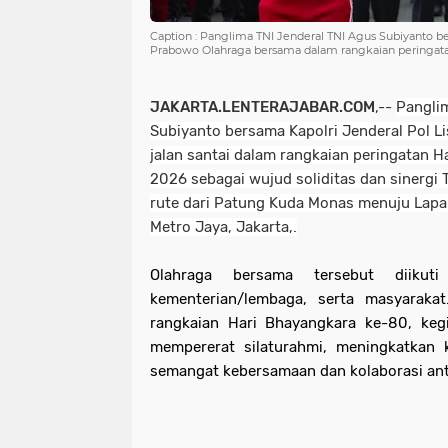
Caption : Panglima TNI Jenderal TNI Agus Subiyanto ber
Prabowo Olahraga bersama dalam rangkaian peringat
JAKARTA.LENTERAJABAR.COM
,--
Pangli
Subiyanto bersama Kapolri Jenderal Pol L
jalan santai dalam rangkaian peringatan 
2026 sebagai wujud soliditas dan sinergi
rute dari Patung Kuda Monas menuju Lapa
Metro Jaya, Jakarta,.
Olahraga bersama tersebut diikuti
kementerian/lembaga, serta masyarakat
rangkaian Hari Bhayangkara ke-80, kegi
mempererat silaturahmi, meningkatkan 
semangat kebersamaan dan kolaborasi ant