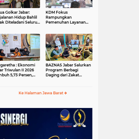
ua Golkar Jabar:
KDM Fokus
jalanan Hidup Bahlil
Rampungkan
ak Diteladani Seluruh
Pemenuhan Layanan
er Partai
Dasar dan Konektivitas
Wilayah pada 2027
garetha : Ekonomi
BAZNAS Jabar Salurkan
ar Triwulan II 2026
Program Berbagi
buh 5,73 Persen,
Daging dari Zakat
ih Tinggi
Pengguna BRImo untuk
andingkan Nasional
Masyarakat Desa Ciririp
Purwakarta
Ke Halaman Jawa Barat