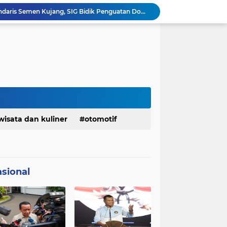
Bangkitkan Merek Legendaris Semen Kujang, SIG Bidik Penguatan Dominasi Pasar Jawa Barat
Ketua Golkar Jabar: Perjalanan Hidup Bahlil Layak Diteladani Seluruh Kader Partai
KDM Fokus Rampungkan Pemenuhan Layanan Dasar dan Konektivitas Wilayah pada 2027
Menaker: ASN Kemnaker Harus Hadirkan Dampak Nyata bagi Masyarakat
DPRD dan Gubernur Jawa Barat Menyepakati Rancangan KUA-PPAS APBD Tahun Anggaran 2027
Margaretha : Ekonomi Jabar Triwulan II 2026 Tumbuh 5,73 Persen, Lebih Tinggi Dibandingkan Nasional
Pemkot Siapkan 100 Armada Pengangkut Sampah Bila TPPAS Legok Nangka Beroperasi
Serda Muhammad Raihan Fadhila Raih Emas pada 8th Asian Taekwondo Indonesia Open Championship 2026
Presiden Prabowo Instruksikan Percepatan Penanganan Pemadaman Listrik & Jaga Stabilitas Harga BBM
Jelang Konferprov PWI Jabar, Bos Ayo Media Sambangi Rumah PWI Kota Bogor
wisata dan kuliner
otomotif
sional