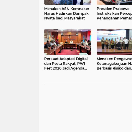
Menaker: ASN Kemnaker
Presiden Prabowo
Harus Hadirkan Dampak
Instruksikan Perce
Nyata bagi Masyarakat
Penanganan Pema
Listrik & Jaga Stabil
Harga BBM
Perkuat Adaptasi Digital
Menaker: Pengawa
dan Pesta Rakyat, PWI
Ketenagakerjaan H
Fest 2026 Jadi Agenda
Berbasis Risiko dan
Tetap PWI Pusat
Preventif