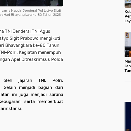
sama Kapolri Jenderal Pol Listyo Sigit
Ket
an Hari Bhayangkara ke-80 Tahun 2026
Per
Lay
Kad
ma TNI Jenderal TNI Agus
istyo Sigit Prabowo mengikuti
Hari Bhayangkara ke-80 Tahun
 TNI-Polri. Kegiatan menempuh
ngan Apel Ditreskrimsus Polda
Mar
Jab
Tum
Leb
 oleh jajaran TNI, Polri,
Dib
. Selain menjadi bagian dari
atan ini juga menjadi sarana
kebugaran, serta memperkuat
arinstansi.