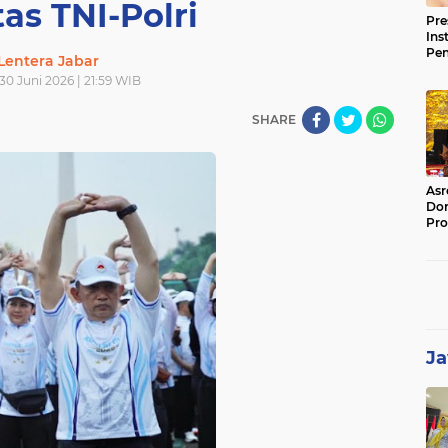
tas TNI-Polri
Pre
Ins
Pe
Lentera Jabar
Pem
 30 Juni 2026 | 21:59 WIB
Jag
BB
SHARE
Asr
Dor
Pro
Sat
Kin
Ja