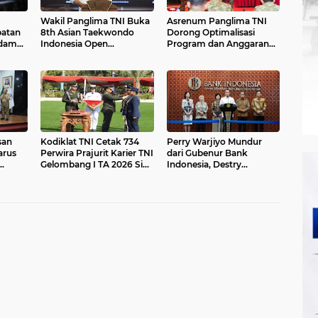
Wakil Panglima TNI Buka
Asrenum Panglima TNI
patan
8th Asian Taekwondo
Dorong Optimalisasi
daman
Indonesia Open
Program dan Anggaran
itas
Championship 2026
Satker Melalui Evaluasi
Kinerja
san
Kodiklat TNI Cetak 734
Perry Warjiyo Mundur
arus
Perwira Prajurit Karier TNI
dari Gubenur Bank
Gelombang I TA 2026 Siap
Indonesia, Destry
Mengabdi kepada Bangsa
Damayanti jadi Pejabat
dan Negara
Sementara