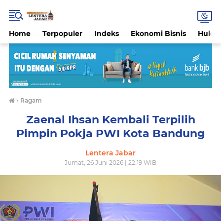
Home
Terpopuler
Indeks
Ekonomi Bisnis
Hukri
›
Ragam
Zaenal Ihsan Kembali Terpilih
Pimpin Pokja PWI Kota Bandung
Lentera Jabar
Jumat, 26 Juni 2026 | 22:19 WIB