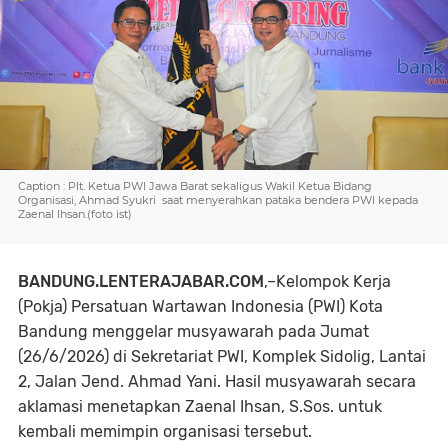
Caption : Plt. Ketua PWI Jawa Barat sekaligus Wakil Ketua Bidang
Organisasi, Ahmad Syukri saat menyerahkan pataka bendera PWI kepada
Zaenal Ihsan.(foto ist)
BANDUNG.LENTERAJABAR.COM
,–Kelompok Kerja
(Pokja) Persatuan Wartawan Indonesia (PWI) Kota
Bandung menggelar musyawarah pada Jumat
(26/6/2026) di Sekretariat PWI, Komplek Sidolig, Lantai
2, Jalan Jend. Ahmad Yani. Hasil musyawarah secara
aklamasi menetapkan Zaenal Ihsan, S.Sos. untuk
kembali memimpin organisasi tersebut.