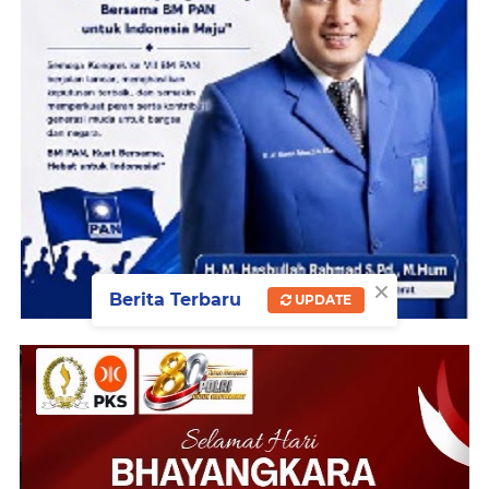
×
Berita Terbaru
UPDATE