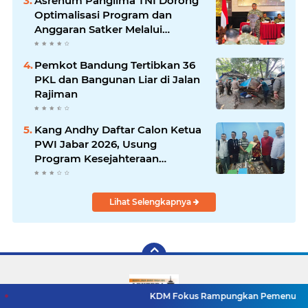
Asrenum Panglima TNI Dorong
Optimalisasi Program dan
Anggaran Satker Melalui
Evaluasi Kinerja
Pemkot Bandung Tertibkan 36
PKL dan Bangunan Liar di Jalan
Rajiman
Kang Andhy Daftar Calon Ketua
PWI Jabar 2026, Usung
Program Kesejahteraan
Wartawan hingga Peluang Kerja
Internasional
Lihat Selengkapnya
KDM Fokus Rampungkan Pemenuhan Layanan Dasar 