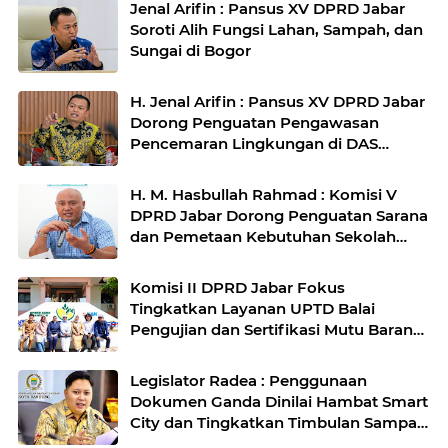
Jenal Arifin : Pansus XV DPRD Jabar
Soroti Alih Fungsi Lahan, Sampah, dan
Sungai di Bogor
H. Jenal Arifin : Pansus XV DPRD Jabar
Dorong Penguatan Pengawasan
Pencemaran Lingkungan di DAS
Cilamaya
H. M. Hasbullah Rahmad : Komisi V
DPRD Jabar Dorong Penguatan Sarana
dan Pemetaan Kebutuhan Sekolah
Rakyat di Kabupaten Bandung
Komisi II DPRD Jabar Fokus
Tingkatkan Layanan UPTD Balai
Pengujian dan Sertifikasi Mutu Barang
Agro
Legislator Radea : Penggunaan
Dokumen Ganda Dinilai Hambat Smart
City dan Tingkatkan Timbulan Sampah
di Kota Bandung