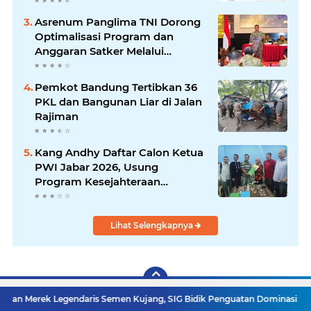
Asrenum Panglima TNI Dorong
Optimalisasi Program dan
Anggaran Satker Melalui
Evaluasi Kinerja
Pemkot Bandung Tertibkan 36
PKL dan Bangunan Liar di Jalan
Rajiman
Kang Andhy Daftar Calon Ketua
PWI Jabar 2026, Usung
Program Kesejahteraan
Wartawan hingga Peluang Kerja
Internasional
Lihat Selengkapnya
gendaris Semen Kujang, SIG Bidik Penguatan Dominasi Pasar Jawa Barat