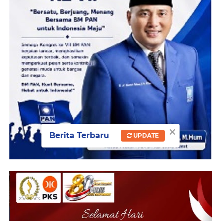
×
Berita Terbaru
UPDATE