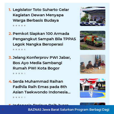
Legislator Toto Suharto Gelar
Kegiatan Dewan Menyapa
Warga Berbasis Budaya
Pemkot Siapkan 100 Armada
Pengangkut Sampah Bila TPPAS
Legok Nangka Beroperasi
Jelang Konferprov PWI Jabar,
Bos Ayo Media Sambangi
Rumah PWI Kota Bogor
Serda Muhammad Raihan
Fadhila Raih Emas pada 8th
Asian Taekwondo Indonesia
Open Championship 2026
Indonesia Berjaya Raih Juara
BAZNAS Jawa Barat Salurkan Program Berbagi Daging Hingga Pelosok
Umum Indonesia Open 8th