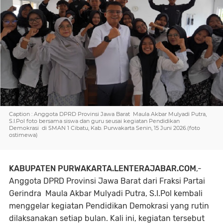
Caption : Anggota DPRD Provinsi Jawa Barat Maula Akbar Mulyadi Putra,
S.I.Pol foto bersama siswa dan guru seusai kegiatan Pendidikan
Demokrasi di SMAN 1 Cibatu, Kab. Purwakarta Senin, 15 Juni 2026.(foto
ostimewa)
KABUPATEN PURWAKARTA.LENTERAJABAR.COM
,-
Anggota DPRD Provinsi Jawa Barat dari Fraksi Partai
Gerindra Maula Akbar Mulyadi Putra, S.I.Pol kembali
menggelar kegiatan Pendidikan Demokrasi yang rutin
dilaksanakan setiap bulan. Kali ini, kegiatan tersebut