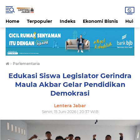
Home
Terpopuler
Indeks
Ekonomi Bisnis
Hukri
›
Parlementaria
Edukasi Siswa Legislator Gerindra
Maula Akbar Gelar Pendidikan
Demokrasi
Lentera Jabar
Senin, 15 Juni 2026 | 20:37 WIB