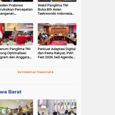
siden Prabowo
Wakil Panglima TNI
truksikan Percepatan
Buka 8th Asian
nanganan
Taekwondo Indonesia
adaman Listrik &
Open Championship
a Stabilitas Harga
2026
M
enum Panglima TNI
Perkuat Adaptasi Digital
ong Optimalisasi
dan Pesta Rakyat, PWI
gram dan Anggaran
Fest 2026 Jadi Agenda
ker Melalui Evaluasi
Tetap PWI Pusat
erja
Ke Halaman Nasional
wa Barat