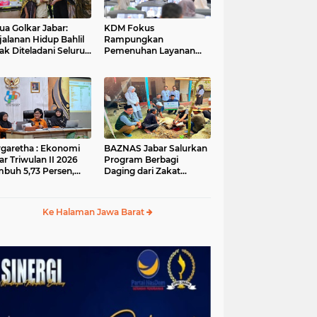
ua Golkar Jabar:
KDM Fokus
jalanan Hidup Bahlil
Rampungkan
ak Diteladani Seluruh
Pemenuhan Layanan
er Partai
Dasar dan Konektivitas
Wilayah pada 2027
garetha : Ekonomi
BAZNAS Jabar Salurkan
ar Triwulan II 2026
Program Berbagi
buh 5,73 Persen,
Daging dari Zakat
ih Tinggi
Pengguna BRImo untuk
andingkan Nasional
Masyarakat Desa Ciririp
Purwakarta
Ke Halaman Jawa Barat