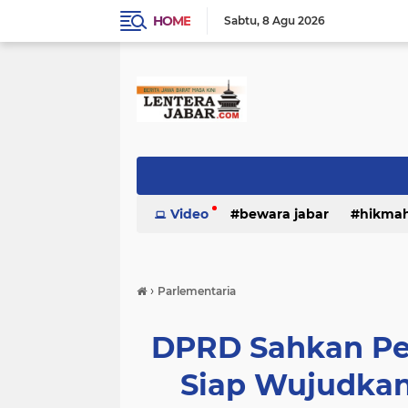
HOME
Sabtu
8 Agu 2026
Video
bewara jabar
hikma
›
Parlementaria
DPRD Sahkan Pe
Siap Wujudkan