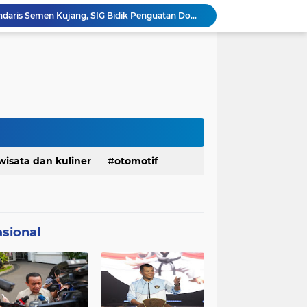
Ketua Golkar Jabar: Perjalanan Hidup Bahlil Layak Diteladani Seluruh Kader Partai
KDM Fokus Rampungkan Pemenuhan Layanan Dasar dan Konektivitas Wilayah pada 2027
Menaker: ASN Kemnaker Harus Hadirkan Dampak Nyata bagi Masyarakat
DPRD dan Gubernur Jawa Barat Menyepakati Rancangan KUA-PPAS APBD Tahun Anggaran 2027
Margaretha : Ekonomi Jabar Triwulan II 2026 Tumbuh 5,73 Persen, Lebih Tinggi Dibandingkan Nasional
Pemkot Siapkan 100 Armada Pengangkut Sampah Bila TPPAS Legok Nangka Beroperasi
Serda Muhammad Raihan Fadhila Raih Emas pada 8th Asian Taekwondo Indonesia Open Championship 2026
Presiden Prabowo Instruksikan Percepatan Penanganan Pemadaman Listrik & Jaga Stabilitas Harga BBM
Jelang Konferprov PWI Jabar, Bos Ayo Media Sambangi Rumah PWI Kota Bogor
wisata dan kuliner
otomotif
Bangkitkan Merek Legendaris Semen Kujang, SIG Bidik Penguatan Dominasi Pasar Jawa Barat
sional