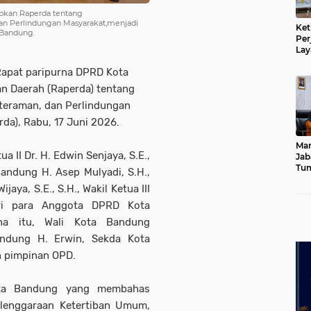
pkan Raperda tentang
n Perlindungan Masyarakat,menjadi
Ket
 Bandung.
Per
Lay
Kad
Rapat paripurna DPRD Kota
 Daerah (Raperda) tentang
teraman, dan Perlindungan
da), Rabu, 17 Juni 2026.
Mar
a II Dr. H. Edwin Senjaya, S.E.,
Jab
Tum
andung H. Asep Mulyadi, S.H.,
Leb
aya, S.E., S.H., Wakil Ketua III
Dib
diri para Anggota DPRD Kota
na itu, Wali Kota Bandung
ndung H. Erwin, Sekda Kota
n pimpinan OPD.
ota Bandung yang membahas
lenggaraan Ketertiban Umum,