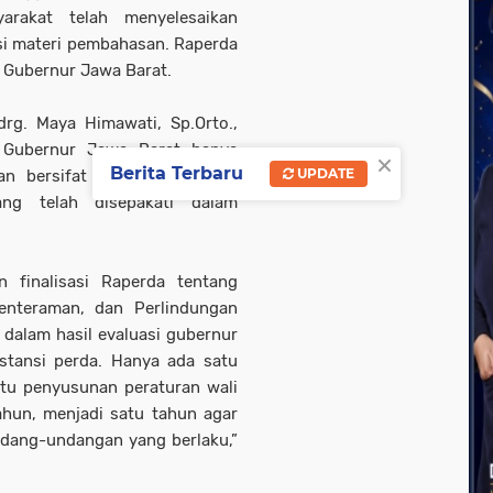
arakat telah menyelesaikan
si materi pembahasan. Raperda
ri Gubernur Jawa Barat.
g. Maya Himawati, Sp.Orto.,
i Gubernur Jawa Barat hanya
×
Berita Terbaru
UPDATE
 bersifat administratif dan
ng telah disepakati dalam
n finalisasi Raperda tentang
enteraman, dan Perlindungan
dalam hasil evaluasi gubernur
stansi perda. Hanya ada satu
ktu penyusunan peraturan wali
ahun, menjadi satu tahun agar
ndang-undangan yang berlaku,”