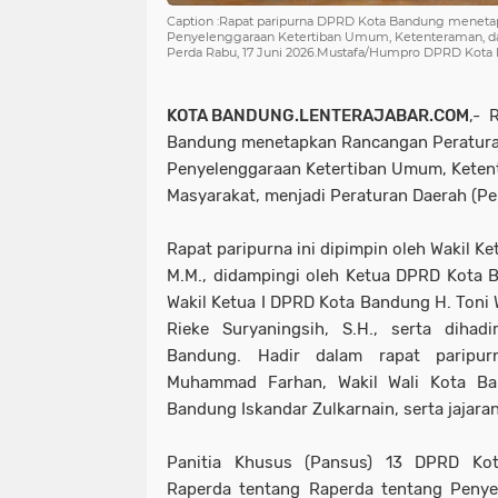
Caption :Rapat paripurna DPRD Kota Bandung meneta
Penyelenggaraan Ketertiban Umum, Ketenteraman, da
Perda Rabu, 17 Juni 2026.Mustafa/Humpro DPRD Kota
KOTA BANDUNG.LENTERAJABAR.COM
,- 
Bandung menetapkan Rancangan Peraturan
Penyelenggaraan Ketertiban Umum, Keten
Masyarakat, menjadi Peraturan Daerah (Per
Rapat paripurna ini dipimpin oleh Wakil Ketu
M.M., didampingi oleh Ketua DPRD Kota B
Wakil Ketua I DPRD Kota Bandung H. Toni Wij
Rieke Suryaningsih, S.H., serta diha
Bandung. Hadir dalam rapat paripur
Muhammad Farhan, Wakil Wali Kota Ba
Bandung Iskandar Zulkarnain, serta jajara
Panitia Khusus (Pansus) 13 DPRD K
Raperda tentang Raperda tentang Penye