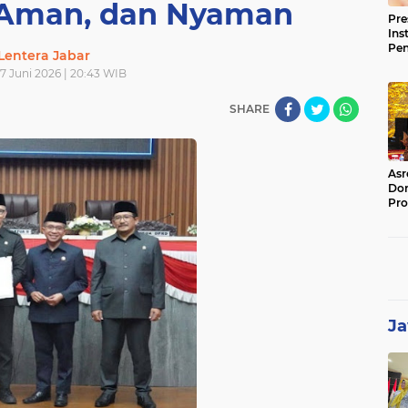
, Aman, dan Nyaman
Pre
Ins
Pe
Lentera Jabar
Pem
7 Juni 2026 | 20:43 WIB
Jag
BB
SHARE
Asr
Dor
Pro
Sat
Kin
Ja