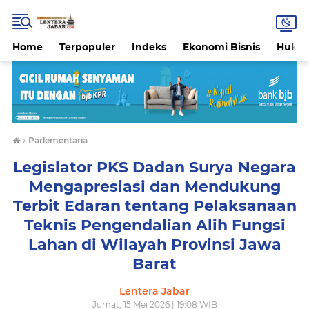
Home
Terpopuler
Indeks
Ekonomi Bisnis
Hukri
›
Parlementaria
Legislator PKS Dadan Surya Negara
Mengapresiasi dan Mendukung
Terbit Edaran tentang Pelaksanaan
Teknis Pengendalian Alih Fungsi
Lahan di Wilayah Provinsi Jawa
Barat
Lentera Jabar
Jumat, 15 Mei 2026 | 19:08 WIB