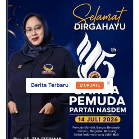
×
Berita Terbaru
UPDATE