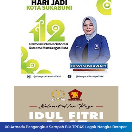
Pengangkut Sampah Bila TPPAS Legok Nangka Beroperasi
Serda Muha