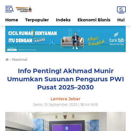
Home
Terpopuler
Indeks
Ekonomi Bisnis
Hukri
›
Nasional
Info Penting! Akhmad Munir
Umumkan Susunan Pengurus PWI
Pusat 2025–2030
Lentera Jabar
Senin, 15 September 2025 | 18:44 WIB