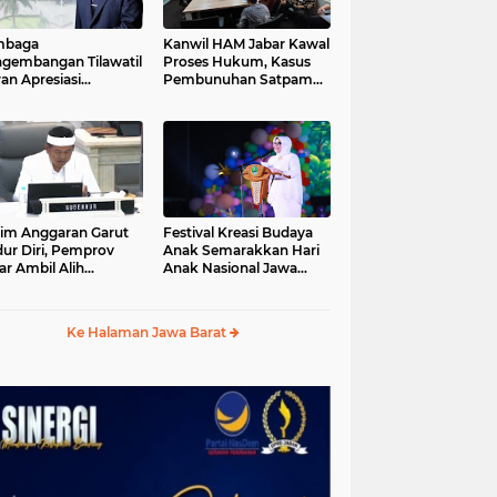
mbaga
Kanwil HAM Jabar Kawal
gembangan Tilawatil
Proses Hukum, Kasus
an Apresiasi
Pembunuhan Satpam
putusan Pemprov
Jatiluhur
ar Selenggarakan
gsung MTQ Jabar
im Anggaran Garut
Festival Kreasi Budaya
ur Diri, Pemprov
Anak Semarakkan Hari
ar Ambil Alih
Anak Nasional Jawa
aksanaan MTQ Jabar
Barat 2026, Ruang
26
Ekspresi Sekaligus
Pelestarian Budaya
Ke Halaman Jawa Barat
Sunda