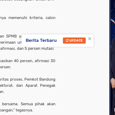
knya memenuhi kriteria, calon
×
an SPMB yaitu jalur Domisili,
Berita Terbaru
UPDATE
enerimaan untuk SD ditetapkan
 afirmasi, dan 5 persen mutasi.
kasikan 40 persen, afirmasi 30
persen.
gritas proses, Pemkot Bandung
ektorat, dan Aparat Penegak
an.
n bersama. Semua pihak akan
pangan,” tegasnya.