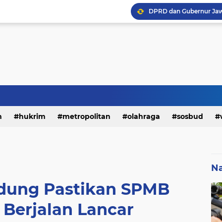
h
hukrim
metropolitan
olahraga
sosbud
Na
ndung Pastikan SPMB
 Berjalan Lancar