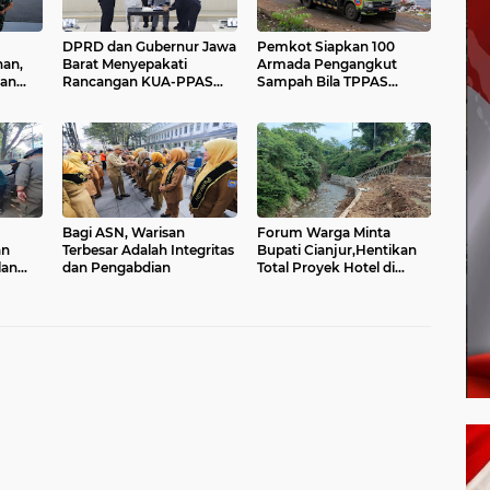
DPRD dan Gubernur Jawa
Pemkot Siapkan 100
an,
Barat Menyepakati
Armada Pengangkut
dan
Rancangan KUA-PPAS
Sampah Bila TPPAS
m
APBD Tahun Anggaran
Legok Nangka Beroperasi
2027
Bagi ASN, Warisan
Forum Warga Minta
an
Terbesar Adalah Integritas
Bupati Cianjur,Hentikan
lan
dan Pengabdian
Total Proyek Hotel di
Sempadan Sungai