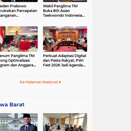
siden Prabowo
Wakil Panglima TNI
truksikan Percepatan
Buka 8th Asian
nanganan
Taekwondo Indonesia
adaman Listrik &
Open Championship
a Stabilitas Harga
2026
M
enum Panglima TNI
Perkuat Adaptasi Digital
ong Optimalisasi
dan Pesta Rakyat, PWI
gram dan Anggaran
Fest 2026 Jadi Agenda
ker Melalui Evaluasi
Tetap PWI Pusat
erja
Ke Halaman Nasional
wa Barat