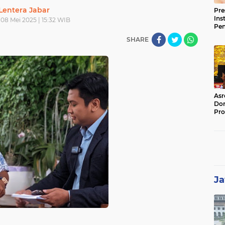
Lentera Jabar
Pre
Ins
08 Mei 2025 | 15:32 WIB
Pe
Pem
SHARE
Jag
BB
Asr
Dor
Pro
Sat
Kin
Ja