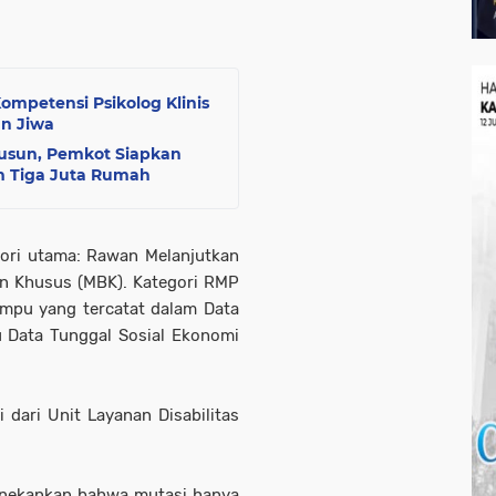
mpetensi Psikolog Klinis
n Jiwa
usun, Pemkot Siapkan
m Tiga Juta Rumah
gori utama: Rawan Melanjutkan
n Khusus (MBK). Kategori RMP
mpu yang tercatat dalam Data
u Data Tunggal Sosial Ekonomi
ari Unit Layanan Disabilitas
menekankan bahwa mutasi hanya