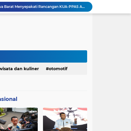
Pemkot Siapkan 100 Armada Pengangkut Sampah Bila TPPAS Legok Nangka Beroperasi
Serda Muhammad Raihan Fadhila Raih Emas pada 8th Asian Taekwondo Indonesia Open Championship 2026
Presiden Prabowo Instruksikan Percepatan Penanganan Pemadaman Listrik & Jaga Stabilitas Harga BBM
BAZNAS Jabar Salurkan Program Berbagi Daging dari Zakat Pengguna BRImo untuk Masyarakat Desa Ciririp Purwakarta
Lembaga Pengembangan Tilawatil Quran Apresiasi Keputusan Pemprov Jabar Selenggarakan Langsung MTQ Jabar
Wakil Panglima TNI Buka 8th Asian Taekwondo Indonesia Open Championship 2026
Kanwil HAM Jabar Kawal Proses Hukum, Kasus Pembunuhan Satpam Jatiluhur
Asrenum Panglima TNI Dorong Optimalisasi Program dan Anggaran Satker Melalui Evaluasi Kinerja
Menaker: ASN Kemnaker Harus Hadirkan Dampak Nyata bagi Masyarakat
wisata dan kuliner
otomotif
DPRD dan Gubernur Jawa Barat Menyepakati Rancangan KUA-PPAS APBD Tahun Anggaran 2027
sional