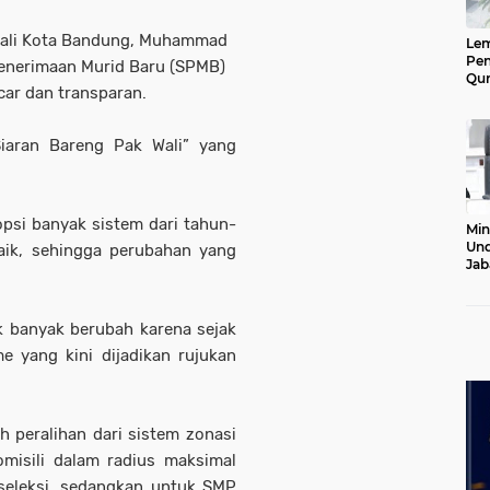
ali Kota Bandung, Muhammad
Le
Pen
enerimaan Murid Baru (SPMB)
Qur
car dan transparan.
Ke
Jab
Lan
iaran Bareng Pak Wali” yang
psi banyak sistem dari tahun-
Min
Und
aik, sehingga perubahan yang
Jab
Pel
20
k banyak berubah karena sejak
 yang kini dijadikan rujukan
h peralihan dari sistem zonasi
omisili dalam radius maksimal
 seleksi, sedangkan untuk SMP