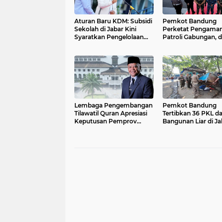
Aturan Baru KDM: Subsidi
Pemkot Bandung
Sekolah di Jabar Kini
Perketat Pengaman
Syaratkan Pengelolaan
Patroli Gabungan, 
Sampah
Pengawasan 24 Ja
Lembaga Pengembangan
Pemkot Bandung
Tilawatil Quran Apresiasi
Tertibkan 36 PKL d
Keputusan Pemprov
Bangunan Liar di Ja
Jabar Selenggarakan
Rajiman
Langsung MTQ Jabar