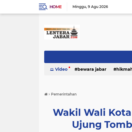
HOME
Minggu
9 Agu 2026
Video
bewara jabar
hikma
›
Pemerintahan
Wakil Wali Kot
Ujung Tom