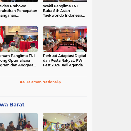
siden Prabowo
Wakil Panglima TNI
truksikan Percepatan
Buka 8th Asian
nanganan
Taekwondo Indonesia
adaman Listrik &
Open Championship
a Stabilitas Harga
2026
M
enum Panglima TNI
Perkuat Adaptasi Digital
ong Optimalisasi
dan Pesta Rakyat, PWI
gram dan Anggaran
Fest 2026 Jadi Agenda
ker Melalui Evaluasi
Tetap PWI Pusat
erja
Ke Halaman Nasional
wa Barat