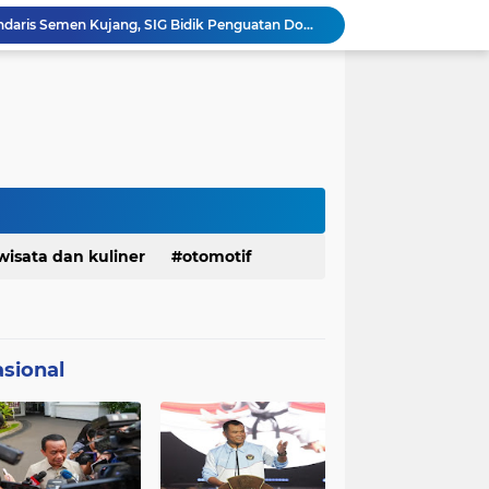
Ketua Golkar Jabar: Perjalanan Hidup Bahlil Layak Diteladani Seluruh Kader Partai
KDM Fokus Rampungkan Pemenuhan Layanan Dasar dan Konektivitas Wilayah pada 2027
Menaker: ASN Kemnaker Harus Hadirkan Dampak Nyata bagi Masyarakat
DPRD dan Gubernur Jawa Barat Menyepakati Rancangan KUA-PPAS APBD Tahun Anggaran 2027
Margaretha : Ekonomi Jabar Triwulan II 2026 Tumbuh 5,73 Persen, Lebih Tinggi Dibandingkan Nasional
Pemkot Siapkan 100 Armada Pengangkut Sampah Bila TPPAS Legok Nangka Beroperasi
Serda Muhammad Raihan Fadhila Raih Emas pada 8th Asian Taekwondo Indonesia Open Championship 2026
Info Penting! DPD Partai Demokrat Provinsi Jawa Barat Membuka Pendaftaran bakal calon Ketua
Jelang Konferprov PWI Jabar, Bos Ayo Media Sambangi Rumah PWI Kota Bogor
wisata dan kuliner
otomotif
Bangkitkan Merek Legendaris Semen Kujang, SIG Bidik Penguatan Dominasi Pasar Jawa Barat
sional