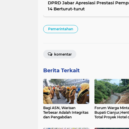
DPRD Jabar Apresiasi Prestasi Pemp
14 Berturut-turut
Pemerintahan
komentar
Berita Terkait
Bagi ASN, Warisan
Forum Warga Mint
Terbesar Adalah Integritas
Bupati Cianjur,Hen
dan Pengabdian
Total Proyek Hotel d
Sempadan Sungai