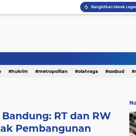
h
hukrim
metropolitan
olahraga
sosbud
Na
a Bandung: RT dan RW
bak Pembangunan