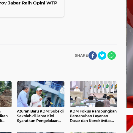
rov Jabar Raih Opini WTP
SHARE
a
Aturan Baru KDM: Subsidi
KDM Fokus Rampungkan
tikan
Sekolah di Jabar Kini
Pemenuhan Layanan
i
Syaratkan Pengelolaan
Dasar dan Konektivitas
Sampah
Wilayah pada 2027