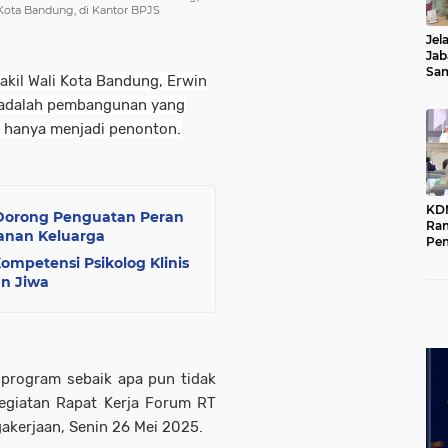
Kota Bandung, di Kantor BPJS
Jel
Jab
Sa
akil Wali Kota Bandung, Erwin
Kot
 adalah pembangunan yang
n hanya menjadi penonton.
KD
 Dorong Penguatan Peran
Ra
hanan Keluarga
Pe
Das
mpetensi Psikolog Klinis
Wil
n Jiwa
 program sebaik apa pun tidak
kegiatan Rapat Kerja Forum RT
akerjaan, Senin 26 Mei 2025.