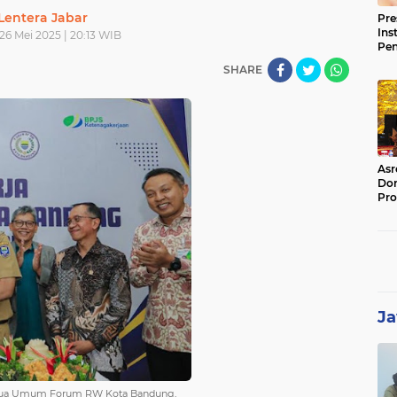
Lentera Jabar
Pre
Ins
 26 Mei 2025 | 20:13 WIB
Pe
Pem
SHARE
Jag
BB
Asr
Dor
Pro
Sat
Kin
Ja
Ketua Umum Forum RW Kota Bandung,