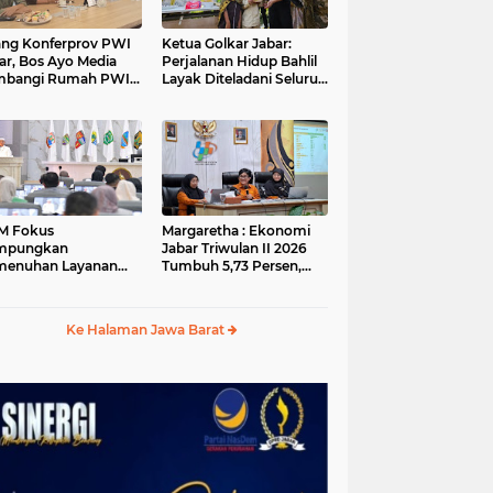
ang Konferprov PWI
Ketua Golkar Jabar:
ar, Bos Ayo Media
Perjalanan Hidup Bahlil
mbangi Rumah PWI
Layak Diteladani Seluruh
a Bogor
Kader Partai
M Fokus
Margaretha : Ekonomi
mpungkan
Jabar Triwulan II 2026
menuhan Layanan
Tumbuh 5,73 Persen,
ar dan Konektivitas
Lebih Tinggi
ayah pada 2027
Dibandingkan Nasional
Ke Halaman Jawa Barat