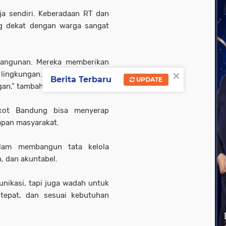
ja sendiri. Keberadaan RT dan
ng dekat dengan warga sangat
angunan. Mereka memberikan
×
 lingkungan. Pemerintah kota
Berita Terbaru
UPDATE
an,” tambahnya.
mkot Bandung bisa menyerap
rapan masyarakat.
alam membangun tata kelola
n, dan akuntabel.
ikasi, tapi juga wadah untuk
 tepat, dan sesuai kebutuhan