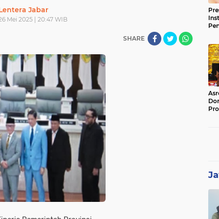
Lentera Jabar
Pre
Ins
26 Mei 2025 | 20:47 WIB
Pe
Pem
SHARE
Jag
BB
Asr
Dor
Pro
Sat
Kin
Ja