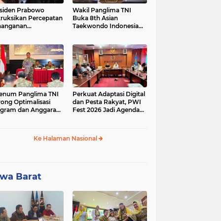
siden Prabowo
Wakil Panglima TNI
truksikan Percepatan
Buka 8th Asian
nanganan
Taekwondo Indonesia
adaman Listrik &
Open Championship
a Stabilitas Harga
2026
M
enum Panglima TNI
Perkuat Adaptasi Digital
ong Optimalisasi
dan Pesta Rakyat, PWI
gram dan Anggaran
Fest 2026 Jadi Agenda
ker Melalui Evaluasi
Tetap PWI Pusat
erja
Ke Halaman Nasional
wa Barat