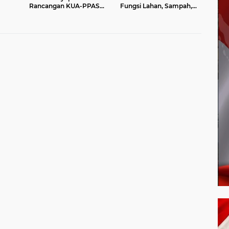
Rancangan KUA-PPAS
Fungsi Lahan, Sampah,
calon
APBD Tahun Anggaran
dan Sungai di Bogor
2027