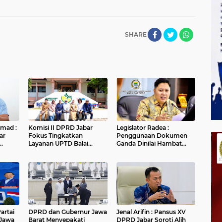
SHARE
hmad :
Komisi II DPRD Jabar
Legislator Radea :
ar
Fokus Tingkatkan
Penggunaan Dokumen
Layanan UPTD Balai
Ganda Dinilai Hambat
an
Pengujian dan Sertifikasi
Smart City dan
Mutu Barang Agro
Tingkatkan Timbulan
n
Sampah di Kota Bandung
artai
DPRD dan Gubernur Jawa
Jenal Arifin : Pansus XV
 Jawa
Barat Menyepakati
DPRD Jabar Soroti Alih