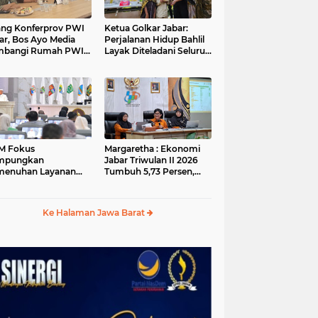
ang Konferprov PWI
Ketua Golkar Jabar:
ar, Bos Ayo Media
Perjalanan Hidup Bahlil
mbangi Rumah PWI
Layak Diteladani Seluruh
a Bogor
Kader Partai
M Fokus
Margaretha : Ekonomi
mpungkan
Jabar Triwulan II 2026
menuhan Layanan
Tumbuh 5,73 Persen,
ar dan Konektivitas
Lebih Tinggi
ayah pada 2027
Dibandingkan Nasional
Ke Halaman Jawa Barat