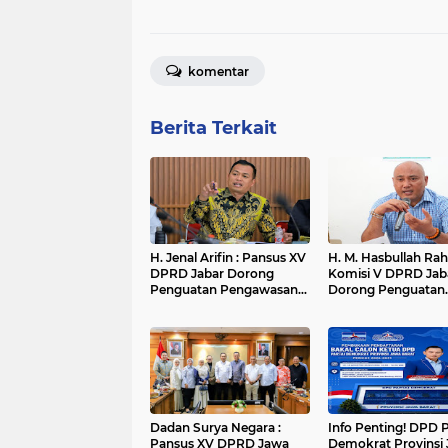
komentar
Berita Terkait
H. Jenal Arifin : Pansus XV
H. M. Hasbullah Ra
DPRD Jabar Dorong
Komisi V DPRD Jab
Penguatan Pengawasan
Dorong Penguatan
Pencemaran Lingkungan
Sarana dan Pemeta
di DAS Cilamaya
Kebutuhan Sekolah
Rakyat di Kabupate
Bandung
Dadan Surya Negara :
Info Penting! DPD P
Pansus XV DPRD Jawa
Demokrat Provinsi