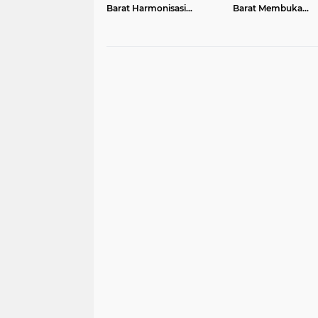
Barat Harmonisasi
Barat Membuka
Ranperda PPLH Melalui
Pendaftaran bakal 
Konsultasi ke
Ketua
Kementerian