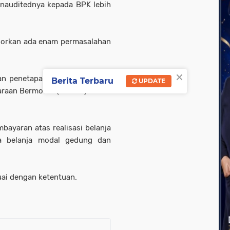
nauditednya kepada BPK lebih
porkan ada enam permasalahan
×
n penetapan Pajak Kendaraan
Berita Terbaru
UPDATE
araan Bermotor (BBNKB) belum
embayaran atas realisasi belanja
rta belanja modal gedung dan
uai dengan ketentuan.