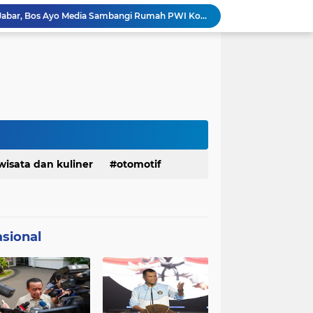
Jelang Konferprov PWI Jabar, Bos Ayo Media Sambangi Rumah PWI Kota Bogor
Bangkitkan Merek Legendaris Semen Kujang, SIG Bidik Penguatan Dominasi Pasar Jawa Barat
Ketua Golkar Jabar: Perjalanan Hidup Bahlil Layak Diteladani Seluruh Kader Partai
KDM Fokus Rampungkan Pemenuhan Layanan Dasar dan Konektivitas Wilayah pada 2027
Menaker: ASN Kemnaker Harus Hadirkan Dampak Nyata bagi Masyarakat
DPRD dan Gubernur Jawa Barat Menyepakati Rancangan KUA-PPAS APBD Tahun Anggaran 2027
Margaretha : Ekonomi Jabar Triwulan II 2026 Tumbuh 5,73 Persen, Lebih Tinggi Dibandingkan Nasional
Pemkot Siapkan 100 Armada Pengangkut Sampah Bila TPPAS Legok Nangka Beroperasi
Serda Muhammad Raihan Fadhila Raih Emas pada 8th Asian Taekwondo Indonesia Open Championship 2026
Info Penting! DPD Partai Demokrat Provinsi Jawa Barat Membuka Pendaftaran bakal calon Ketua
wisata dan kuliner
otomotif
sional