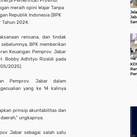
 Kinerja Pemerintah Provinsi
gan meraih opini Wajar Tanpa
Jel
gan Republik Indonesia (BPK
Jab
r Tahun 2024.
Sa
Kot
aksanaan rencana, dan tindak
an sebelumnya, BPK memberikan
poran Keuangan Pemprov. Jabar
. Bobby Adhityo Rizaldi pada
KD
/05/2025).
Ra
Pe
Das
lan Pemprov. Jabar dalam
Wil
ecualian yang ke 14 kalinya
apkan prinsip akuntabilitas dan
 daerah," ungkapnya.
rpov Jabar sebagai salah satu