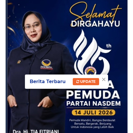
×
Berita Terbaru
UPDATE