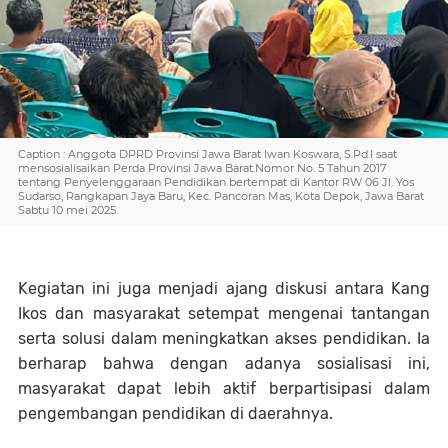
Caption : Anggota DPRD Provinsi Jawa Barat Iwan Koswara, S.Pd.I saat
mensosialisaikan Perda Provinsi Jawa Barat.Nomor No. 5 Tahun 2017
tentang Penyelenggaraan Pendidikan bertempat di Kantor RW 06 Jl. Yos
Sudarso, Rangkapan Jaya Baru, Kec. Pancoran Mas, Kota Depok, Jawa Barat
Sabtu 10 mei 2025.
Kegiatan ini juga menjadi ajang diskusi antara Kang
Ikos dan masyarakat setempat mengenai tantangan
serta solusi dalam meningkatkan akses pendidikan. Ia
berharap bahwa dengan adanya sosialisasi ini,
masyarakat dapat lebih aktif berpartisipasi dalam
pengembangan pendidikan di daerahnya.